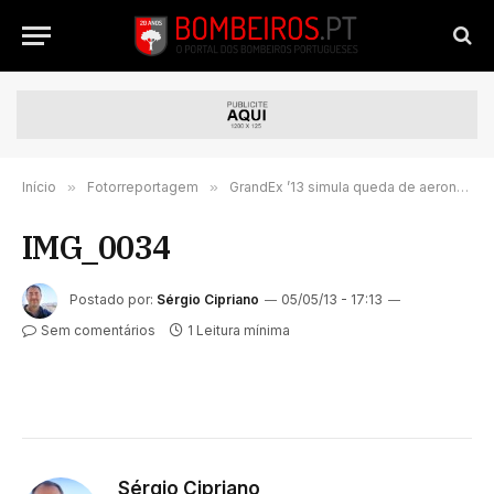
Início
»
Fotorreportagem
»
GrandEx ’13 simula queda de aeronave na Marinha Grande
IMG_0034
Postado por:
Sérgio Cipriano
05/05/13 - 17:13
Sem comentários
1 Leitura mínima
Sérgio Cipriano