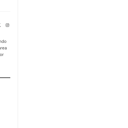
book
X
Instagram
(Twitter)
endo
área
or