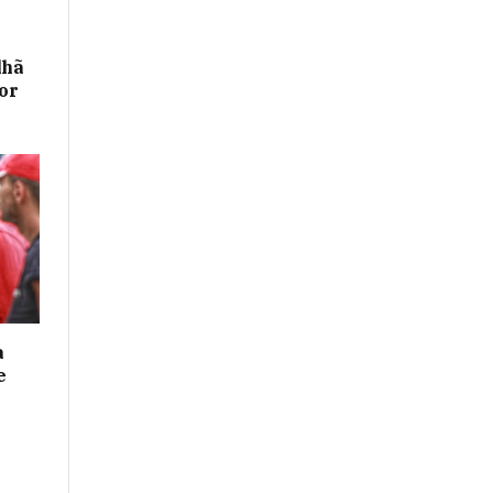
lhã
or
a
e