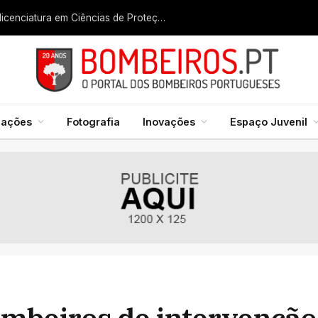
Liga dos Bombeiros quer fazer nascer licenciatura em Ciências de Proteção Civil e Bombeiros
mações
Fotografia
Inovações
Espaço Juvenil