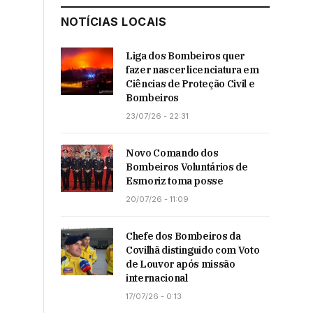
NOTÍCIAS LOCAIS
Liga dos Bombeiros quer
fazer nascer licenciatura em
Ciências de Proteção Civil e
Bombeiros
23/07/26 - 22:31
Novo Comando dos
Bombeiros Voluntários de
Esmoriz toma posse
20/07/26 - 11:09
Chefe dos Bombeiros da
Covilhã distinguido com Voto
de Louvor após missão
internacional
17/07/26 - 0:13