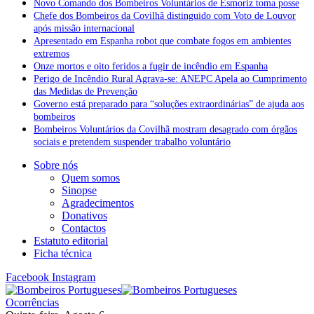
Novo Comando dos Bombeiros Voluntários de Esmoriz toma posse
Chefe dos Bombeiros da Covilhã distinguido com Voto de Louvor
após missão internacional
Apresentado em Espanha robot que combate fogos em ambientes
extremos
Onze mortos e oito feridos a fugir de incêndio em Espanha
Perigo de Incêndio Rural Agrava-se: ANEPC Apela ao Cumprimento
das Medidas de Prevenção
Governo está preparado para “soluções extraordinárias” de ajuda aos
bombeiros
Bombeiros Voluntários da Covilhã mostram desagrado com órgãos
sociais e pretendem suspender trabalho voluntário
Sobre nós
Quem somos
Sinopse
Agradecimentos
Donativos
Contactos
Estatuto editorial
Ficha técnica
Facebook
Instagram
Ocorrências