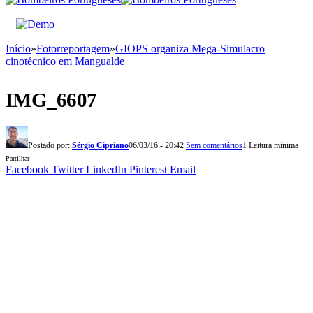
Início
»
Fotorreportagem
»
GIOPS organiza Mega-Simulacro
cinotécnico em Mangualde
IMG_6607
Postado por:
Sérgio Cipriano
06/03/16 - 20:42
Sem comentários
1 Leitura mínima
Partilhar
Facebook
Twitter
LinkedIn
Pinterest
Email