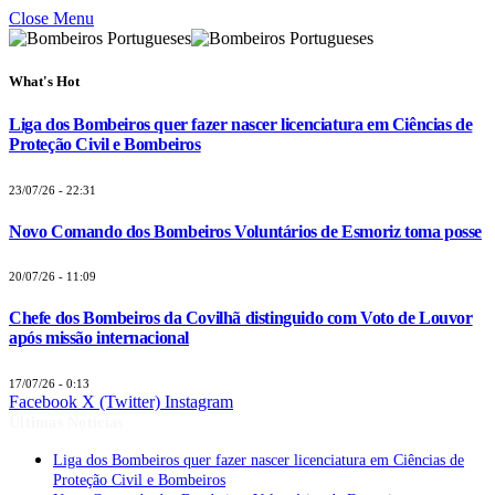
Close Menu
What's Hot
Liga dos Bombeiros quer fazer nascer licenciatura em Ciências de
Proteção Civil e Bombeiros
23/07/26 - 22:31
Novo Comando dos Bombeiros Voluntários de Esmoriz toma posse
20/07/26 - 11:09
Chefe dos Bombeiros da Covilhã distinguido com Voto de Louvor
após missão internacional
17/07/26 - 0:13
Facebook
X (Twitter)
Instagram
Últimas Notícias
Liga dos Bombeiros quer fazer nascer licenciatura em Ciências de
Proteção Civil e Bombeiros