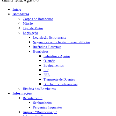
Quinta-feira, Agosto 6
Início
Bombeiros
Corpos de Bombeiros
Missão
Tipo de Meios
Legislação
Legislação Estruturante
Segurança contra Incêndios em Edificios
Incêndios Florestais
Bombeiros
Subsídios e Apoios
Quartéis
Equipamentos
EIP
FEB
Transporte de Doentes
Bombeiros Profissionais
História dos Bombeiros
Informações
Recrutamento
Ser bombeiro
Perguntas frequentes
Arquivo “Bombeiros.pt”