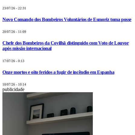
23/07/26 - 22:31
Novo Comando dos Bombeiros Voluntários de Esmoriz toma posse
20/07/26 - 11:09
Chefe dos Bombeiros da Covilhã distinguido com Voto de Louvor
após missão internacional
17/07/26 - 0:13
Onze mortos e oito feridos a fugir de incêndio em Espanha
10/07/26 - 10:14
publicidade