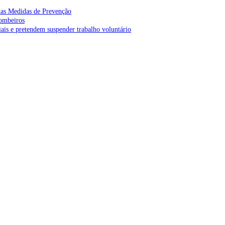
as Medidas de Prevenção
bombeiros
is e pretendem suspender trabalho voluntário