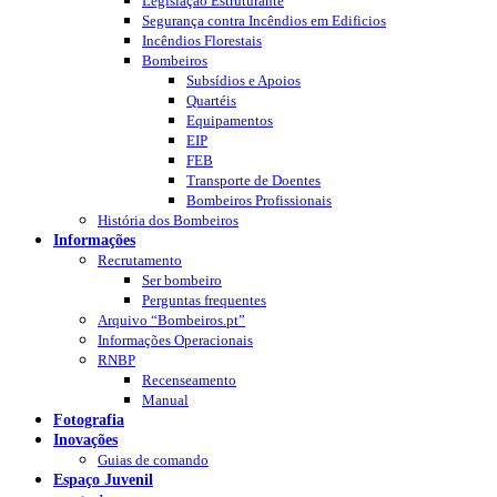
Legislação Estruturante
Segurança contra Incêndios em Edificios
Incêndios Florestais
Bombeiros
Subsídios e Apoios
Quartéis
Equipamentos
EIP
FEB
Transporte de Doentes
Bombeiros Profissionais
História dos Bombeiros
Informações
Recrutamento
Ser bombeiro
Perguntas frequentes
Arquivo “Bombeiros.pt”
Informações Operacionais
RNBP
Recenseamento
Manual
Fotografia
Inovações
Guias de comando
Espaço Juvenil