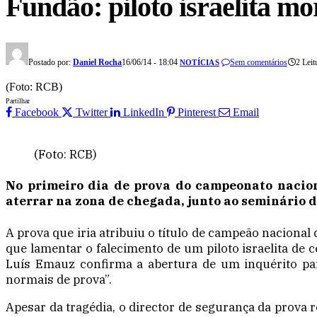
Fundão: piloto israelita m
Postado por:
Daniel Rocha
16/06/14 - 18:04
Sem comentários
2 Leit
NOTÍCIAS
(Foto: RCB)
Partilhar
Facebook
Twitter
LinkedIn
Pinterest
Email
(Foto: RCB)
No primeiro dia de prova do campeonato nacion
aterrar na zona de chegada, junto ao seminário d
A prova que iria atribuiu o título de campeão nacional
que lamentar o falecimento de um piloto israelita de 
Luís Emauz confirma a abertura de um inquérito par
normais de prova”.
Apesar da tragédia, o director de segurança da prova