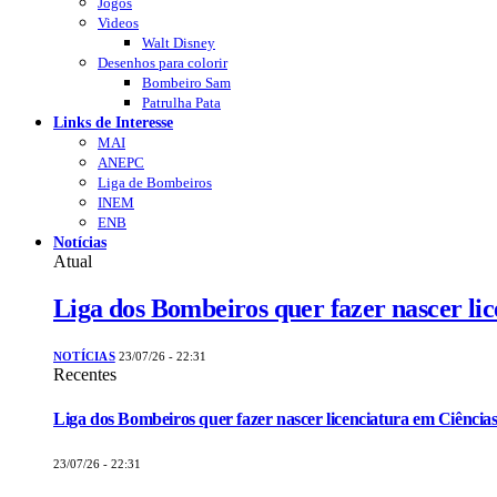
Jogos
Videos
Walt Disney
Desenhos para colorir
Bombeiro Sam
Patrulha Pata
Links de Interesse
MAI
ANEPC
Liga de Bombeiros
INEM
ENB
Notícias
Atual
Liga dos Bombeiros quer fazer nascer li
NOTÍCIAS
23/07/26 - 22:31
Recentes
Liga dos Bombeiros quer fazer nascer licenciatura em Ciências
23/07/26 - 22:31