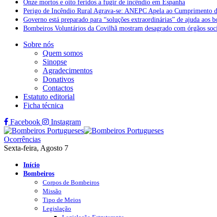
Onze mortos e oito feridos a fugir de incêndio em Espanha
Perigo de Incêndio Rural Agrava-se: ANEPC Apela ao Cumprimento d
Governo está preparado para “soluções extraordinárias” de ajuda aos 
Bombeiros Voluntários da Covilhã mostram desagrado com órgãos socia
Sobre nós
Quem somos
Sinopse
Agradecimentos
Donativos
Contactos
Estatuto editorial
Ficha técnica
Facebook
Instagram
Ocorrências
Sexta-feira, Agosto 7
Início
Bombeiros
Corpos de Bombeiros
Missão
Tipo de Meios
Legislação