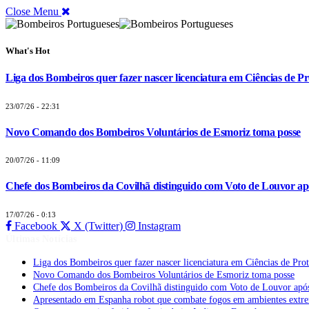
Close Menu
What's Hot
Liga dos Bombeiros quer fazer nascer licenciatura em Ciências de Pr
23/07/26 - 22:31
Novo Comando dos Bombeiros Voluntários de Esmoriz toma posse
20/07/26 - 11:09
Chefe dos Bombeiros da Covilhã distinguido com Voto de Louvor apó
17/07/26 - 0:13
Facebook
X (Twitter)
Instagram
Últimas Notícias
Liga dos Bombeiros quer fazer nascer licenciatura em Ciências de Pro
Novo Comando dos Bombeiros Voluntários de Esmoriz toma posse
Chefe dos Bombeiros da Covilhã distinguido com Voto de Louvor após
Apresentado em Espanha robot que combate fogos em ambientes extr