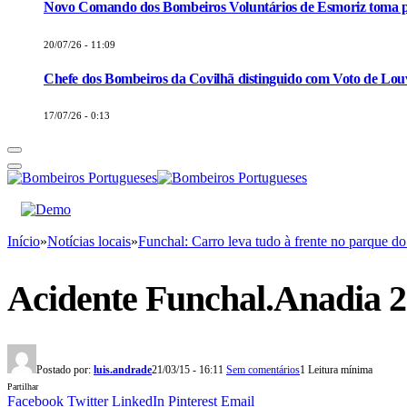
Novo Comando dos Bombeiros Voluntários de Esmoriz toma p
20/07/26 - 11:09
Chefe dos Bombeiros da Covilhã distinguido com Voto de Louv
17/07/26 - 0:13
Início
»
Notícias locais
»
Funchal: Carro leva tudo à frente no parque d
Acidente Funchal.Anadia 2
Postado por:
luis.andrade
21/03/15 - 16:11
Sem comentários
1 Leitura mínima
Partilhar
Facebook
Twitter
LinkedIn
Pinterest
Email