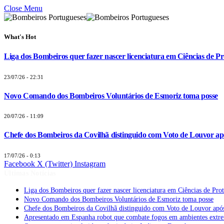
Close Menu
What's Hot
Liga dos Bombeiros quer fazer nascer licenciatura em Ciências de Pr
23/07/26 - 22:31
Novo Comando dos Bombeiros Voluntários de Esmoriz toma posse
20/07/26 - 11:09
Chefe dos Bombeiros da Covilhã distinguido com Voto de Louvor apó
17/07/26 - 0:13
Facebook
X (Twitter)
Instagram
Últimas Notícias
Liga dos Bombeiros quer fazer nascer licenciatura em Ciências de Pro
Novo Comando dos Bombeiros Voluntários de Esmoriz toma posse
Chefe dos Bombeiros da Covilhã distinguido com Voto de Louvor após
Apresentado em Espanha robot que combate fogos em ambientes extr