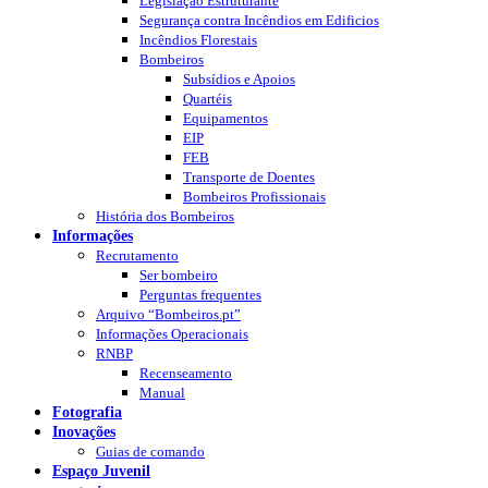
Legislação Estruturante
Segurança contra Incêndios em Edificios
Incêndios Florestais
Bombeiros
Subsídios e Apoios
Quartéis
Equipamentos
EIP
FEB
Transporte de Doentes
Bombeiros Profissionais
História dos Bombeiros
Informações
Recrutamento
Ser bombeiro
Perguntas frequentes
Arquivo “Bombeiros.pt”
Informações Operacionais
RNBP
Recenseamento
Manual
Fotografia
Inovações
Guias de comando
Espaço Juvenil