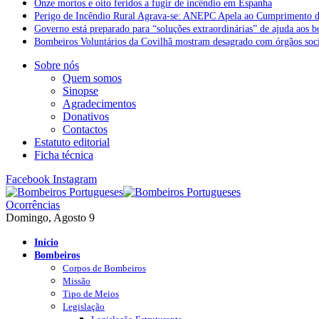
Onze mortos e oito feridos a fugir de incêndio em Espanha
Perigo de Incêndio Rural Agrava-se: ANEPC Apela ao Cumprimento d
Governo está preparado para “soluções extraordinárias” de ajuda aos 
Bombeiros Voluntários da Covilhã mostram desagrado com órgãos socia
Sobre nós
Quem somos
Sinopse
Agradecimentos
Donativos
Contactos
Estatuto editorial
Ficha técnica
Facebook
Instagram
Ocorrências
Domingo, Agosto 9
Início
Bombeiros
Corpos de Bombeiros
Missão
Tipo de Meios
Legislação