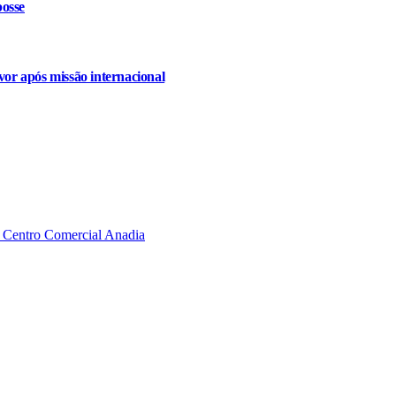
osse
or após missão internacional
o Centro Comercial Anadia