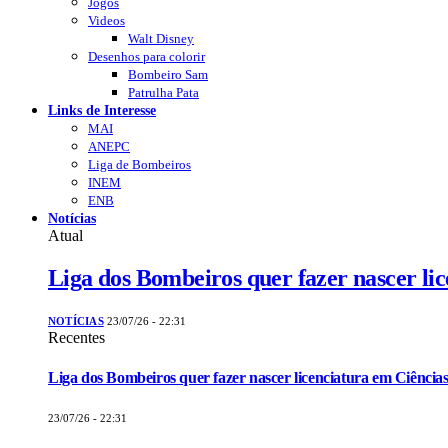
Jogos
Videos
Walt Disney
Desenhos para colorir
Bombeiro Sam
Patrulha Pata
Links de Interesse
MAI
ANEPC
Liga de Bombeiros
INEM
ENB
Notícias
Atual
Liga dos Bombeiros quer fazer nascer li
NOTÍCIAS
23/07/26 - 22:31
Recentes
Liga dos Bombeiros quer fazer nascer licenciatura em Ciências
23/07/26 - 22:31