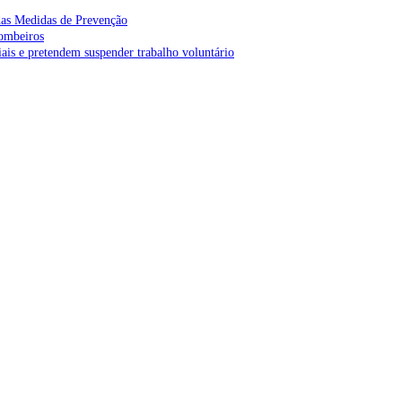
as Medidas de Prevenção
bombeiros
is e pretendem suspender trabalho voluntário