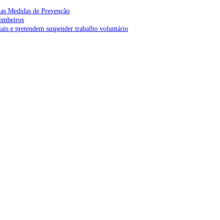
as Medidas de Prevenção
bombeiros
is e pretendem suspender trabalho voluntário