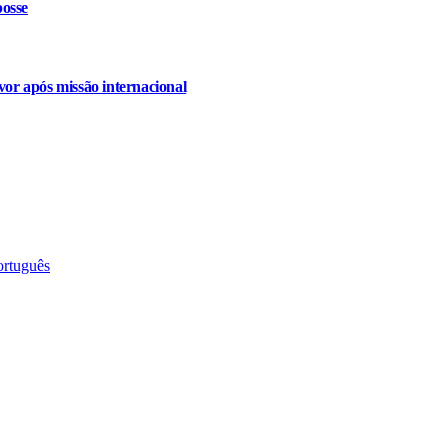
osse
or após missão internacional
ortuguês