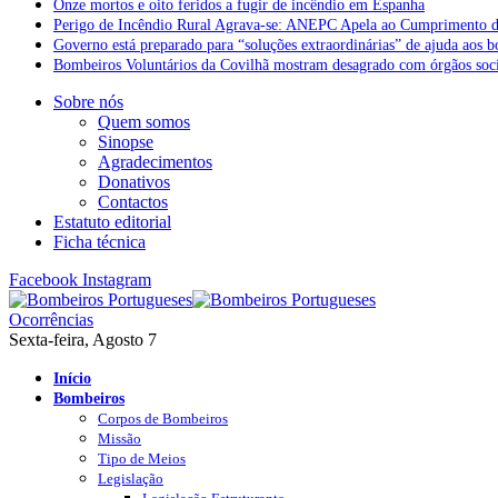
Onze mortos e oito feridos a fugir de incêndio em Espanha
Perigo de Incêndio Rural Agrava-se: ANEPC Apela ao Cumprimento d
Governo está preparado para “soluções extraordinárias” de ajuda aos 
Bombeiros Voluntários da Covilhã mostram desagrado com órgãos socia
Sobre nós
Quem somos
Sinopse
Agradecimentos
Donativos
Contactos
Estatuto editorial
Ficha técnica
Facebook
Instagram
Ocorrências
Sexta-feira, Agosto 7
Início
Bombeiros
Corpos de Bombeiros
Missão
Tipo de Meios
Legislação