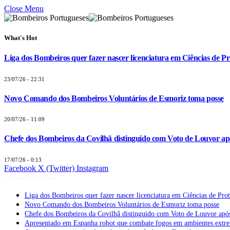
Close Menu
What's Hot
Liga dos Bombeiros quer fazer nascer licenciatura em Ciências de Pr
23/07/26 - 22:31
Novo Comando dos Bombeiros Voluntários de Esmoriz toma posse
20/07/26 - 11:09
Chefe dos Bombeiros da Covilhã distinguido com Voto de Louvor apó
17/07/26 - 0:13
Facebook
X (Twitter)
Instagram
Últimas Notícias
Liga dos Bombeiros quer fazer nascer licenciatura em Ciências de Pro
Novo Comando dos Bombeiros Voluntários de Esmoriz toma posse
Chefe dos Bombeiros da Covilhã distinguido com Voto de Louvor após
Apresentado em Espanha robot que combate fogos em ambientes extr