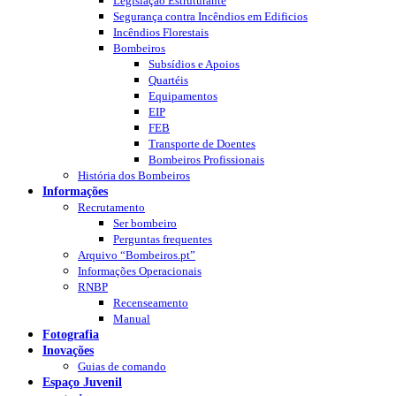
Legislação Estruturante
Segurança contra Incêndios em Edificios
Incêndios Florestais
Bombeiros
Subsídios e Apoios
Quartéis
Equipamentos
EIP
FEB
Transporte de Doentes
Bombeiros Profissionais
História dos Bombeiros
Informações
Recrutamento
Ser bombeiro
Perguntas frequentes
Arquivo “Bombeiros.pt”
Informações Operacionais
RNBP
Recenseamento
Manual
Fotografia
Inovações
Guias de comando
Espaço Juvenil