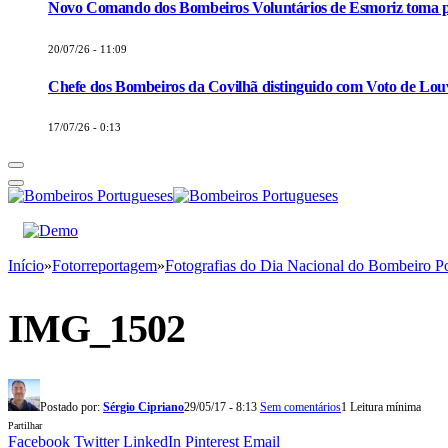
Novo Comando dos Bombeiros Voluntários de Esmoriz toma p
20/07/26 - 11:09
Chefe dos Bombeiros da Covilhã distinguido com Voto de Louv
17/07/26 - 0:13
Início
»
Fotorreportagem
»
Fotografias do Dia Nacional do Bombeiro P
IMG_1502
Postado por:
Sérgio Cipriano
29/05/17 - 8:13
Sem comentários
1 Leitura mínima
Partilhar
Facebook
Twitter
LinkedIn
Pinterest
Email