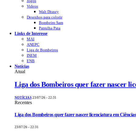
Jogos
Videos
Walt Disney
Desenhos para colorir
Bombeiro Sam
Patrulha Pata
Links de Interesse
MAI
ANEPC
Liga de Bombeiros
INEM
ENB
Notícias
Atual
Liga dos Bombeiros quer fazer nascer li
NOTÍCIAS
23/07/26 - 22:31
Recentes
Liga dos Bombeiros quer fazer nascer licenciatura em Ciências
23/07/26 - 22:31