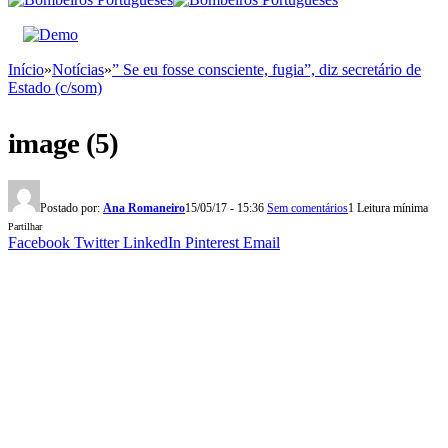
Início
»
Notícias
»
” Se eu fosse consciente, fugia”, diz secretário de
Estado (c/som)
image (5)
Postado por:
Ana Romaneiro
15/05/17 - 15:36
Sem comentários
1 Leitura mínima
Partilhar
Facebook
Twitter
LinkedIn
Pinterest
Email