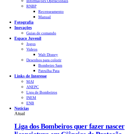
Informações Operacionais
RNBP
Recenseamento
Manual
Fotografia
Inovações
Guias de comando
Espaço Juvenil
Jogos
Videos
Walt Disney
Desenhos para colorir
Bombeiro Sam
Patrulha Pata
Links de Interesse
MAI
ANEPC
Liga de Bombeiros
INEM
ENB
Notícias
Atual
Liga dos Bombeiros quer fazer nascer