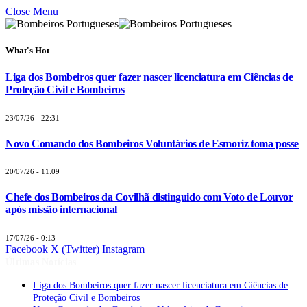
Close Menu
What's Hot
Liga dos Bombeiros quer fazer nascer licenciatura em Ciências de
Proteção Civil e Bombeiros
23/07/26 - 22:31
Novo Comando dos Bombeiros Voluntários de Esmoriz toma posse
20/07/26 - 11:09
Chefe dos Bombeiros da Covilhã distinguido com Voto de Louvor
após missão internacional
17/07/26 - 0:13
Facebook
X (Twitter)
Instagram
Últimas Notícias
Liga dos Bombeiros quer fazer nascer licenciatura em Ciências de
Proteção Civil e Bombeiros