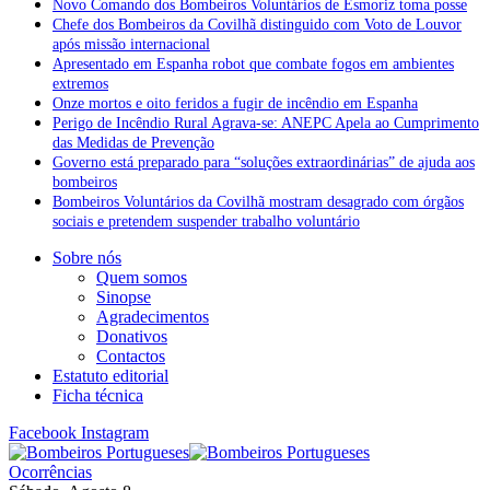
Novo Comando dos Bombeiros Voluntários de Esmoriz toma posse
Chefe dos Bombeiros da Covilhã distinguido com Voto de Louvor
após missão internacional
Apresentado em Espanha robot que combate fogos em ambientes
extremos
Onze mortos e oito feridos a fugir de incêndio em Espanha
Perigo de Incêndio Rural Agrava-se: ANEPC Apela ao Cumprimento
das Medidas de Prevenção
Governo está preparado para “soluções extraordinárias” de ajuda aos
bombeiros
Bombeiros Voluntários da Covilhã mostram desagrado com órgãos
sociais e pretendem suspender trabalho voluntário
Sobre nós
Quem somos
Sinopse
Agradecimentos
Donativos
Contactos
Estatuto editorial
Ficha técnica
Facebook
Instagram
Ocorrências