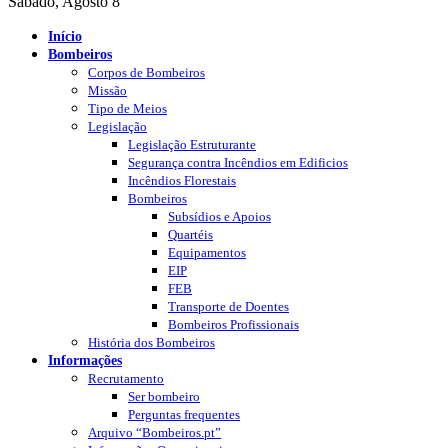
Sábado, Agosto 8
Início
Bombeiros
Corpos de Bombeiros
Missão
Tipo de Meios
Legislação
Legislação Estruturante
Segurança contra Incêndios em Edificios
Incêndios Florestais
Bombeiros
Subsídios e Apoios
Quartéis
Equipamentos
EIP
FEB
Transporte de Doentes
Bombeiros Profissionais
História dos Bombeiros
Informações
Recrutamento
Ser bombeiro
Perguntas frequentes
Arquivo “Bombeiros.pt”