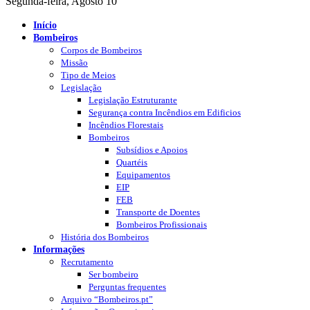
Segunda-feira, Agosto 10
Início
Bombeiros
Corpos de Bombeiros
Missão
Tipo de Meios
Legislação
Legislação Estruturante
Segurança contra Incêndios em Edificios
Incêndios Florestais
Bombeiros
Subsídios e Apoios
Quartéis
Equipamentos
EIP
FEB
Transporte de Doentes
Bombeiros Profissionais
História dos Bombeiros
Informações
Recrutamento
Ser bombeiro
Perguntas frequentes
Arquivo “Bombeiros.pt”