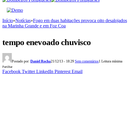
Início
»
Notícias
»
Fogo em duas habitações provoca oito desalojados
na Marinha Grande e em Foz Coa
tempo enevoado chuvisco
Postado por:
Daniel Rocha
21/12/13 - 18:29
Sem comentários
1 Leitura mínima
Partilhar
Facebook
Twitter
LinkedIn
Pinterest
Email