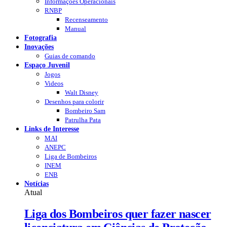
Informações Operacionais
RNBP
Recenseamento
Manual
Fotografia
Inovações
Guias de comando
Espaço Juvenil
Jogos
Videos
Walt Disney
Desenhos para colorir
Bombeiro Sam
Patrulha Pata
Links de Interesse
MAI
ANEPC
Liga de Bombeiros
INEM
ENB
Notícias
Atual
Liga dos Bombeiros quer fazer nascer