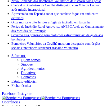
Novo Comando dos Bombeiros Voluntários de Esmoriz toma posse
Chefe dos Bombeiros da Covilhã distinguido com Voto de Louvor
após missão internacional
Apresentado em Espanha robot que combate fogos em ambientes
extremos
Onze mortos e oito feridos a fugir de incêndio em Espanha
Perigo de Incêndio Rural Agrava-se: ANEPC Apela ao Cumprimento
das Medidas de Prevenção
Governo está preparado para “soluções extraordinárias” de ajuda aos
bombeiros
Bombeiros Voluntários da Covilhã mostram desagrado com órgãos
sociais e pretendem suspender trabalho voluntário
Sobre nós
Quem somos
Sinopse
Agradecimentos
Donativos
Contactos
Estatuto editorial
Ficha técnica
Facebook
Instagram
Ocorrências