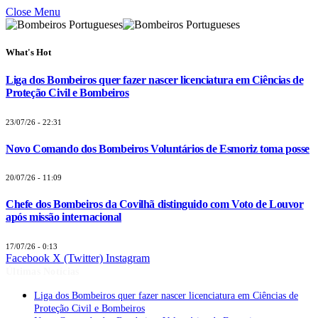
Close Menu
What's Hot
Liga dos Bombeiros quer fazer nascer licenciatura em Ciências de
Proteção Civil e Bombeiros
23/07/26 - 22:31
Novo Comando dos Bombeiros Voluntários de Esmoriz toma posse
20/07/26 - 11:09
Chefe dos Bombeiros da Covilhã distinguido com Voto de Louvor
após missão internacional
17/07/26 - 0:13
Facebook
X (Twitter)
Instagram
Últimas Notícias
Liga dos Bombeiros quer fazer nascer licenciatura em Ciências de
Proteção Civil e Bombeiros