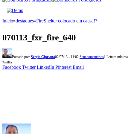
Início
»
destaques
»
FireShelter colocado em causa!?
070113_fxr_fire_640
Postado por:
Sérgio Cipriano
02/07/13 - 11:02
Sem comentários
1 Leitura mínima
Partilhar
Facebook
Twitter
LinkedIn
Pinterest
Email