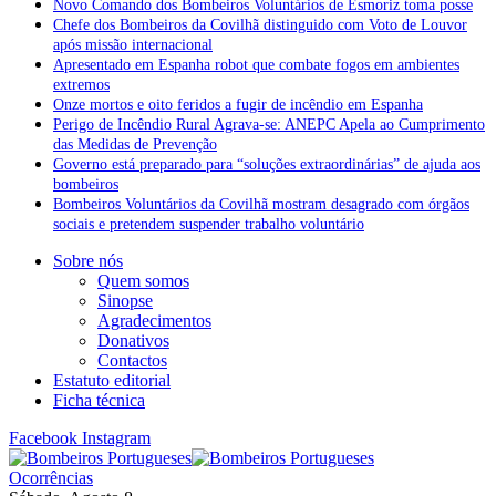
Novo Comando dos Bombeiros Voluntários de Esmoriz toma posse
Chefe dos Bombeiros da Covilhã distinguido com Voto de Louvor
após missão internacional
Apresentado em Espanha robot que combate fogos em ambientes
extremos
Onze mortos e oito feridos a fugir de incêndio em Espanha
Perigo de Incêndio Rural Agrava-se: ANEPC Apela ao Cumprimento
das Medidas de Prevenção
Governo está preparado para “soluções extraordinárias” de ajuda aos
bombeiros
Bombeiros Voluntários da Covilhã mostram desagrado com órgãos
sociais e pretendem suspender trabalho voluntário
Sobre nós
Quem somos
Sinopse
Agradecimentos
Donativos
Contactos
Estatuto editorial
Ficha técnica
Facebook
Instagram
Ocorrências