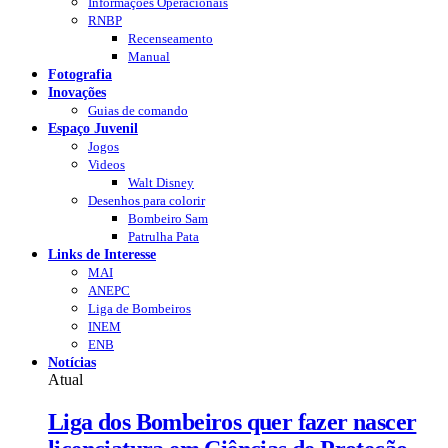
Informações Operacionais
RNBP
Recenseamento
Manual
Fotografia
Inovações
Guias de comando
Espaço Juvenil
Jogos
Videos
Walt Disney
Desenhos para colorir
Bombeiro Sam
Patrulha Pata
Links de Interesse
MAI
ANEPC
Liga de Bombeiros
INEM
ENB
Notícias
Atual
Liga dos Bombeiros quer fazer nascer