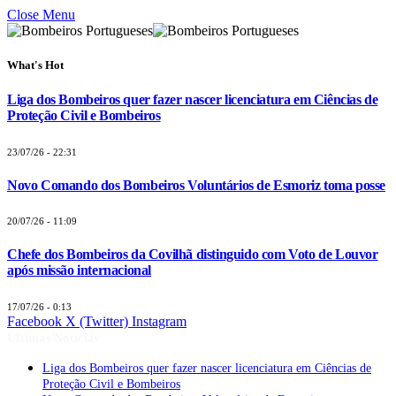
Close Menu
What's Hot
Liga dos Bombeiros quer fazer nascer licenciatura em Ciências de
Proteção Civil e Bombeiros
23/07/26 - 22:31
Novo Comando dos Bombeiros Voluntários de Esmoriz toma posse
20/07/26 - 11:09
Chefe dos Bombeiros da Covilhã distinguido com Voto de Louvor
após missão internacional
17/07/26 - 0:13
Facebook
X (Twitter)
Instagram
Últimas Notícias
Liga dos Bombeiros quer fazer nascer licenciatura em Ciências de
Proteção Civil e Bombeiros