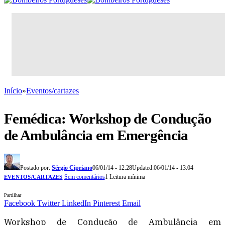
Início
»
Eventos/cartazes
Femédica: Workshop de Condução
de Ambulância em Emergência
Postado por:
Sérgio Cipriano
06/01/14 - 12:28
Updated:
06/01/14 - 13:04
Sem comentários
1 Leitura mínima
EVENTOS/CARTAZES
Partilhar
Facebook
Twitter
LinkedIn
Pinterest
Email
Workshop de Condução de Ambulância em