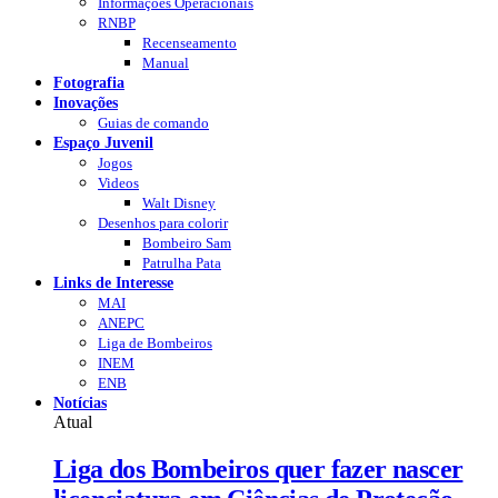
Informações Operacionais
RNBP
Recenseamento
Manual
Fotografia
Inovações
Guias de comando
Espaço Juvenil
Jogos
Videos
Walt Disney
Desenhos para colorir
Bombeiro Sam
Patrulha Pata
Links de Interesse
MAI
ANEPC
Liga de Bombeiros
INEM
ENB
Notícias
Atual
Liga dos Bombeiros quer fazer nascer