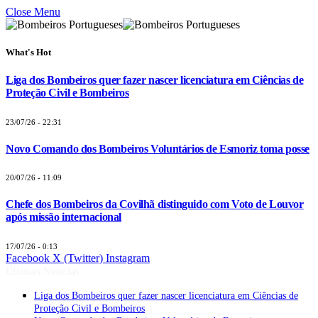
Close Menu
What's Hot
Liga dos Bombeiros quer fazer nascer licenciatura em Ciências de
Proteção Civil e Bombeiros
23/07/26 - 22:31
Novo Comando dos Bombeiros Voluntários de Esmoriz toma posse
20/07/26 - 11:09
Chefe dos Bombeiros da Covilhã distinguido com Voto de Louvor
após missão internacional
17/07/26 - 0:13
Facebook
X (Twitter)
Instagram
Últimas Notícias
Liga dos Bombeiros quer fazer nascer licenciatura em Ciências de
Proteção Civil e Bombeiros