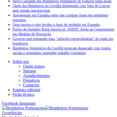
Novo Comando dos Bombeiros Voluntários de Esmoriz toma posse
Chefe dos Bombeiros da Covilhã distinguido com Voto de Louvor
após missão internacional
Apresentado em Espanha robot que combate fogos em ambientes
extremos
Onze mortos e oito feridos a fugir de incêndio em Espanha
Perigo de Incêndio Rural Agrava-se: ANEPC Apela ao Cumprimento
das Medidas de Prevenção
Governo está preparado para “soluções extraordinárias” de ajuda aos
bombeiros
Bombeiros Voluntários da Covilhã mostram desagrado com órgãos
sociais e pretendem suspender trabalho voluntário
Sobre nós
Quem somos
Sinopse
Agradecimentos
Donativos
Contactos
Estatuto editorial
Ficha técnica
Facebook
Instagram
Ocorrências