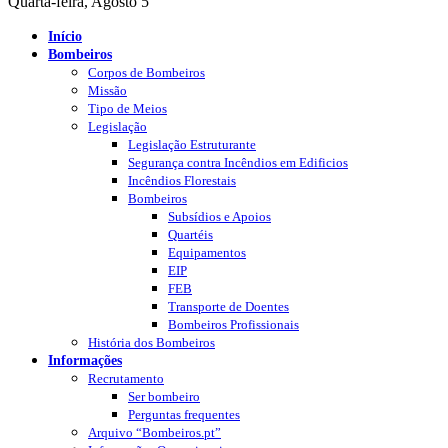
Quarta-feira, Agosto 5
Início
Bombeiros
Corpos de Bombeiros
Missão
Tipo de Meios
Legislação
Legislação Estruturante
Segurança contra Incêndios em Edificios
Incêndios Florestais
Bombeiros
Subsídios e Apoios
Quartéis
Equipamentos
EIP
FEB
Transporte de Doentes
Bombeiros Profissionais
História dos Bombeiros
Informações
Recrutamento
Ser bombeiro
Perguntas frequentes
Arquivo “Bombeiros.pt”