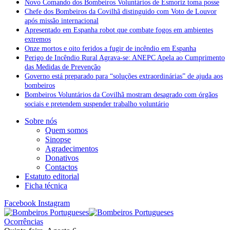
Novo Comando dos Bombeiros Voluntários de Esmoriz toma posse
Chefe dos Bombeiros da Covilhã distinguido com Voto de Louvor
após missão internacional
Apresentado em Espanha robot que combate fogos em ambientes
extremos
Onze mortos e oito feridos a fugir de incêndio em Espanha
Perigo de Incêndio Rural Agrava-se: ANEPC Apela ao Cumprimento
das Medidas de Prevenção
Governo está preparado para “soluções extraordinárias” de ajuda aos
bombeiros
Bombeiros Voluntários da Covilhã mostram desagrado com órgãos
sociais e pretendem suspender trabalho voluntário
Sobre nós
Quem somos
Sinopse
Agradecimentos
Donativos
Contactos
Estatuto editorial
Ficha técnica
Facebook
Instagram
Ocorrências