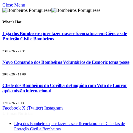
Close Menu
What's Hot
Liga dos Bombeiros quer fazer nascer licenciatura em Ciências de
Proteção Civil e Bombeiros
23/07/26 - 22:31
Novo Comando dos Bombeiros Voluntários de Esmoriz toma posse
20/07/26 - 11:09
Chefe dos Bombeiros da Covilhã distinguido com Voto de Louvor
após missão internacional
17/07/26 - 0:13
Facebook
X (Twitter)
Instagram
Últimas Notícias
Liga dos Bombeiros quer fazer nascer licenciatura em Ciências de
Proteção Civil e Bombeiros