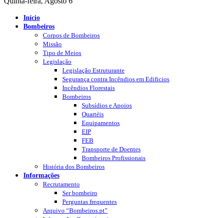
Quinta-feira, Agosto 6
Início
Bombeiros
Corpos de Bombeiros
Missão
Tipo de Meios
Legislação
Legislação Estruturante
Segurança contra Incêndios em Edificios
Incêndios Florestais
Bombeiros
Subsídios e Apoios
Quartéis
Equipamentos
EIP
FEB
Transporte de Doentes
Bombeiros Profissionais
História dos Bombeiros
Informações
Recrutamento
Ser bombeiro
Perguntas frequentes
Arquivo “Bombeiros.pt”