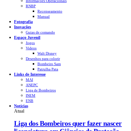
Informações Operacionais
RNBP
Recenseamento
Manual
Fotografia
Inovações
Guias de comando
Espaço Juvenil
Jogos
Videos
Walt Disney
Desenhos para colorir
Bombeiro Sam
Patrulha Pata
Links de Interesse
MAI
ANEPC
Liga de Bombeiros
INEM
ENB
Notícias
Atual
Liga dos Bombeiros quer fazer nascer