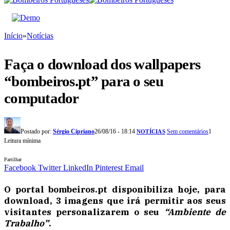
Início
»
Notícias
Faça o download dos wallpapers
“bombeiros.pt” para o seu
computador
Postado por:
Sérgio Cipriano
26/08/16 - 18:14
Sem comentários
1
NOTÍCIAS
Leitura mínima
Partilhar
Facebook
Twitter
LinkedIn
Pinterest
Email
O portal bombeiros.pt disponibiliza hoje, para
download, 3 imagens que irá permitir aos seus
visitantes personalizarem o seu
“Ambiente de
Trabalho”
.