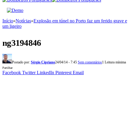
Início
»
Notícias
»
Explosão em túnel no Porto faz um ferido grave e
um ligeiro
ng3194846
Postado por:
Sérgio Cipriano
24/04/14 - 7:45
Sem comentários
1 Leitura mínima
Partilhar
Facebook
Twitter
LinkedIn
Pinterest
Email