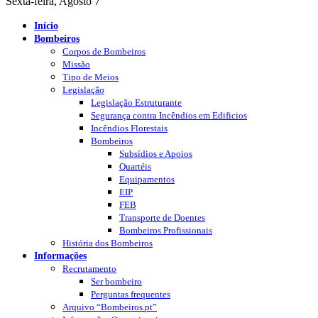
Sexta-feira, Agosto 7
Início
Bombeiros
Corpos de Bombeiros
Missão
Tipo de Meios
Legislação
Legislação Estruturante
Segurança contra Incêndios em Edificios
Incêndios Florestais
Bombeiros
Subsídios e Apoios
Quartéis
Equipamentos
EIP
FEB
Transporte de Doentes
Bombeiros Profissionais
História dos Bombeiros
Informações
Recrutamento
Ser bombeiro
Perguntas frequentes
Arquivo “Bombeiros.pt”