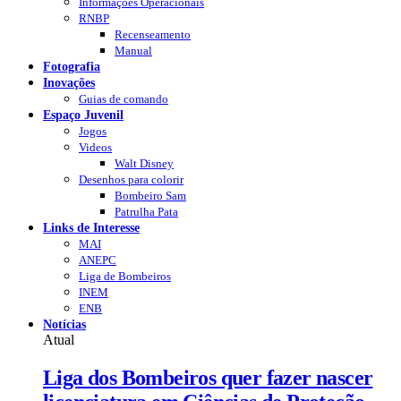
Informações Operacionais
RNBP
Recenseamento
Manual
Fotografia
Inovações
Guias de comando
Espaço Juvenil
Jogos
Videos
Walt Disney
Desenhos para colorir
Bombeiro Sam
Patrulha Pata
Links de Interesse
MAI
ANEPC
Liga de Bombeiros
INEM
ENB
Notícias
Atual
Liga dos Bombeiros quer fazer nascer