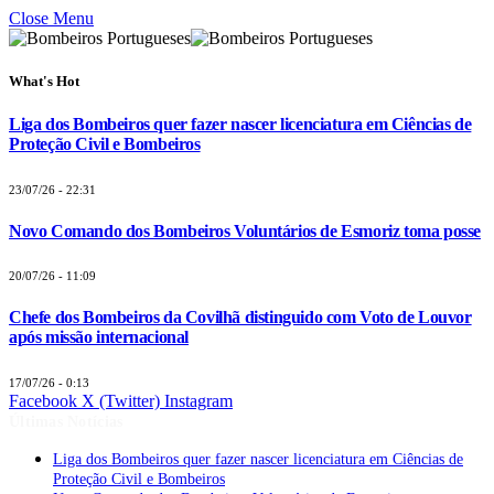
Close Menu
What's Hot
Liga dos Bombeiros quer fazer nascer licenciatura em Ciências de
Proteção Civil e Bombeiros
23/07/26 - 22:31
Novo Comando dos Bombeiros Voluntários de Esmoriz toma posse
20/07/26 - 11:09
Chefe dos Bombeiros da Covilhã distinguido com Voto de Louvor
após missão internacional
17/07/26 - 0:13
Facebook
X (Twitter)
Instagram
Últimas Notícias
Liga dos Bombeiros quer fazer nascer licenciatura em Ciências de
Proteção Civil e Bombeiros