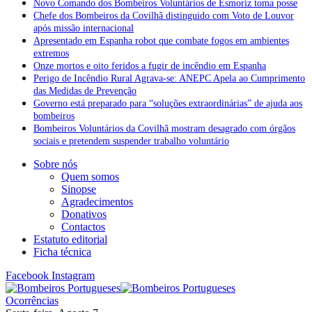
Novo Comando dos Bombeiros Voluntários de Esmoriz toma posse
Chefe dos Bombeiros da Covilhã distinguido com Voto de Louvor
após missão internacional
Apresentado em Espanha robot que combate fogos em ambientes
extremos
Onze mortos e oito feridos a fugir de incêndio em Espanha
Perigo de Incêndio Rural Agrava-se: ANEPC Apela ao Cumprimento
das Medidas de Prevenção
Governo está preparado para “soluções extraordinárias” de ajuda aos
bombeiros
Bombeiros Voluntários da Covilhã mostram desagrado com órgãos
sociais e pretendem suspender trabalho voluntário
Sobre nós
Quem somos
Sinopse
Agradecimentos
Donativos
Contactos
Estatuto editorial
Ficha técnica
Facebook
Instagram
Ocorrências