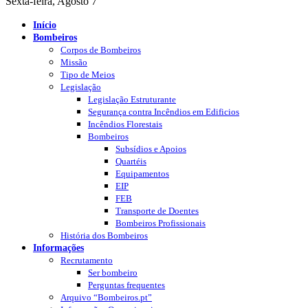
Sexta-feira, Agosto 7
Início
Bombeiros
Corpos de Bombeiros
Missão
Tipo de Meios
Legislação
Legislação Estruturante
Segurança contra Incêndios em Edificios
Incêndios Florestais
Bombeiros
Subsídios e Apoios
Quartéis
Equipamentos
EIP
FEB
Transporte de Doentes
Bombeiros Profissionais
História dos Bombeiros
Informações
Recrutamento
Ser bombeiro
Perguntas frequentes
Arquivo “Bombeiros.pt”