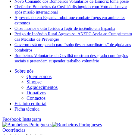
Novo Comando dos Bombeiros Voluntários de Esmoriz toma posse
Chefe dos Bombeiros da Covilhã distinguido com Voto de Louvor
após missão internacional
Apresentado em Espanha robot que combate fogos em ambientes
extremos
Onze mortos e oito feridos a fugir de incêndio em Espanha
Perigo de Incêndio Rural Agrava-se: ANEPC Apela ao Cumprimento
das Medidas de Prevenção
Governo está preparado para “soluções extraordinárias” de ajuda aos
bombeiros
Bombeiros Voluntários da Covilhã mostram desagrado com órgãos
sociais e pretendem suspender trabalho voluntário
Sobre nós
Quem somos
Sinopse
Agradecimentos
Donativos
Contactos
Estatuto editorial
Ficha técnica
Facebook
Instagram
Ocorrências