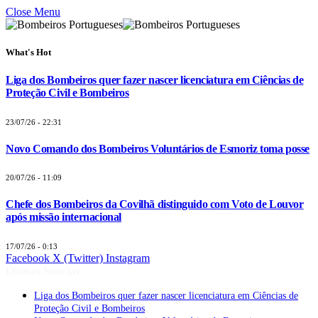
Close Menu
What's Hot
Liga dos Bombeiros quer fazer nascer licenciatura em Ciências de
Proteção Civil e Bombeiros
23/07/26 - 22:31
Novo Comando dos Bombeiros Voluntários de Esmoriz toma posse
20/07/26 - 11:09
Chefe dos Bombeiros da Covilhã distinguido com Voto de Louvor
após missão internacional
17/07/26 - 0:13
Facebook
X (Twitter)
Instagram
Últimas Notícias
Liga dos Bombeiros quer fazer nascer licenciatura em Ciências de
Proteção Civil e Bombeiros