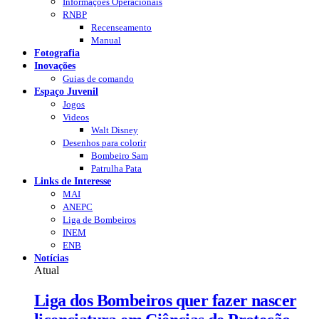
Informações Operacionais
RNBP
Recenseamento
Manual
Fotografia
Inovações
Guias de comando
Espaço Juvenil
Jogos
Videos
Walt Disney
Desenhos para colorir
Bombeiro Sam
Patrulha Pata
Links de Interesse
MAI
ANEPC
Liga de Bombeiros
INEM
ENB
Notícias
Atual
Liga dos Bombeiros quer fazer nascer