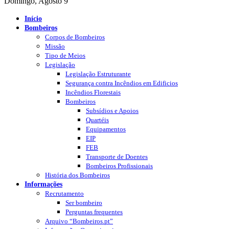
Domingo, Agosto 9
Início
Bombeiros
Corpos de Bombeiros
Missão
Tipo de Meios
Legislação
Legislação Estruturante
Segurança contra Incêndios em Edificios
Incêndios Florestais
Bombeiros
Subsídios e Apoios
Quartéis
Equipamentos
EIP
FEB
Transporte de Doentes
Bombeiros Profissionais
História dos Bombeiros
Informações
Recrutamento
Ser bombeiro
Perguntas frequentes
Arquivo “Bombeiros.pt”