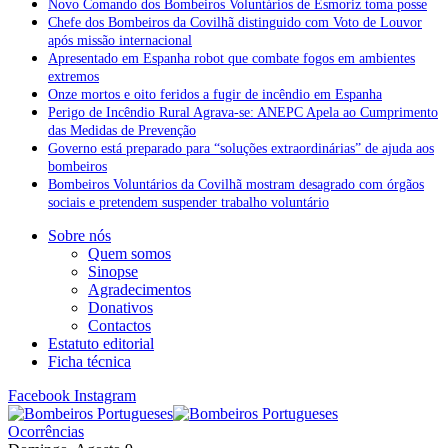
Novo Comando dos Bombeiros Voluntários de Esmoriz toma posse
Chefe dos Bombeiros da Covilhã distinguido com Voto de Louvor
após missão internacional
Apresentado em Espanha robot que combate fogos em ambientes
extremos
Onze mortos e oito feridos a fugir de incêndio em Espanha
Perigo de Incêndio Rural Agrava-se: ANEPC Apela ao Cumprimento
das Medidas de Prevenção
Governo está preparado para “soluções extraordinárias” de ajuda aos
bombeiros
Bombeiros Voluntários da Covilhã mostram desagrado com órgãos
sociais e pretendem suspender trabalho voluntário
Sobre nós
Quem somos
Sinopse
Agradecimentos
Donativos
Contactos
Estatuto editorial
Ficha técnica
Facebook
Instagram
Ocorrências