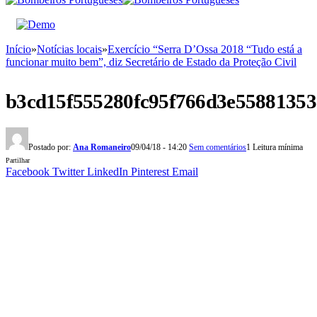
Início
»
Notícias locais
»
Exercício “Serra D’Ossa 2018 “Tudo está a
funcionar muito bem”, diz Secretário de Estado da Proteção Civil
b3cd15f555280fc95f766d3e55881353
Postado por:
Ana Romaneiro
09/04/18 - 14:20
Sem comentários
1 Leitura mínima
Partilhar
Facebook
Twitter
LinkedIn
Pinterest
Email