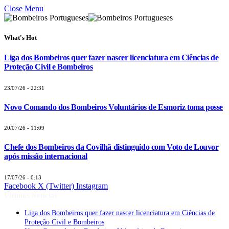
Close Menu
What's Hot
Liga dos Bombeiros quer fazer nascer licenciatura em Ciências de
Proteção Civil e Bombeiros
23/07/26 - 22:31
Novo Comando dos Bombeiros Voluntários de Esmoriz toma posse
20/07/26 - 11:09
Chefe dos Bombeiros da Covilhã distinguido com Voto de Louvor
após missão internacional
17/07/26 - 0:13
Facebook
X (Twitter)
Instagram
Últimas Notícias
Liga dos Bombeiros quer fazer nascer licenciatura em Ciências de
Proteção Civil e Bombeiros