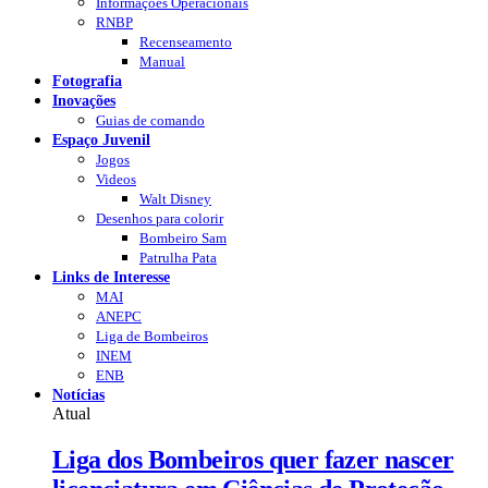
Informações Operacionais
RNBP
Recenseamento
Manual
Fotografia
Inovações
Guias de comando
Espaço Juvenil
Jogos
Videos
Walt Disney
Desenhos para colorir
Bombeiro Sam
Patrulha Pata
Links de Interesse
MAI
ANEPC
Liga de Bombeiros
INEM
ENB
Notícias
Atual
Liga dos Bombeiros quer fazer nascer