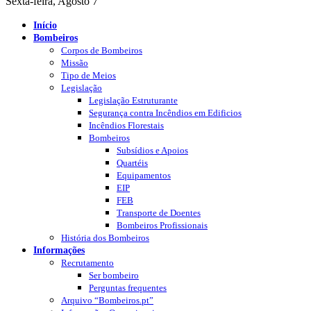
Sexta-feira, Agosto 7
Início
Bombeiros
Corpos de Bombeiros
Missão
Tipo de Meios
Legislação
Legislação Estruturante
Segurança contra Incêndios em Edificios
Incêndios Florestais
Bombeiros
Subsídios e Apoios
Quartéis
Equipamentos
EIP
FEB
Transporte de Doentes
Bombeiros Profissionais
História dos Bombeiros
Informações
Recrutamento
Ser bombeiro
Perguntas frequentes
Arquivo “Bombeiros.pt”