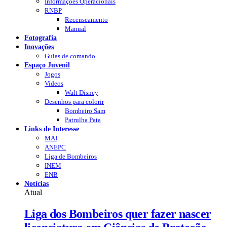
Informações Operacionais
RNBP
Recenseamento
Manual
Fotografia
Inovações
Guias de comando
Espaço Juvenil
Jogos
Videos
Walt Disney
Desenhos para colorir
Bombeiro Sam
Patrulha Pata
Links de Interesse
MAI
ANEPC
Liga de Bombeiros
INEM
ENB
Notícias
Atual
Liga dos Bombeiros quer fazer nascer