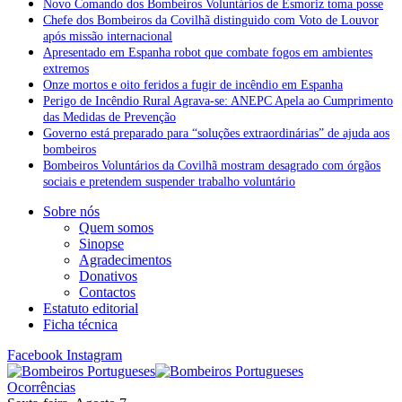
Novo Comando dos Bombeiros Voluntários de Esmoriz toma posse
Chefe dos Bombeiros da Covilhã distinguido com Voto de Louvor
após missão internacional
Apresentado em Espanha robot que combate fogos em ambientes
extremos
Onze mortos e oito feridos a fugir de incêndio em Espanha
Perigo de Incêndio Rural Agrava-se: ANEPC Apela ao Cumprimento
das Medidas de Prevenção
Governo está preparado para “soluções extraordinárias” de ajuda aos
bombeiros
Bombeiros Voluntários da Covilhã mostram desagrado com órgãos
sociais e pretendem suspender trabalho voluntário
Sobre nós
Quem somos
Sinopse
Agradecimentos
Donativos
Contactos
Estatuto editorial
Ficha técnica
Facebook
Instagram
Ocorrências