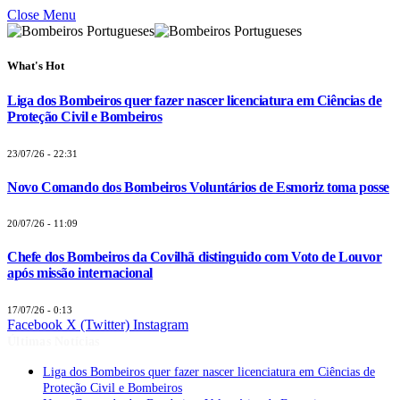
Close Menu
What's Hot
Liga dos Bombeiros quer fazer nascer licenciatura em Ciências de
Proteção Civil e Bombeiros
23/07/26 - 22:31
Novo Comando dos Bombeiros Voluntários de Esmoriz toma posse
20/07/26 - 11:09
Chefe dos Bombeiros da Covilhã distinguido com Voto de Louvor
após missão internacional
17/07/26 - 0:13
Facebook
X (Twitter)
Instagram
Últimas Notícias
Liga dos Bombeiros quer fazer nascer licenciatura em Ciências de
Proteção Civil e Bombeiros