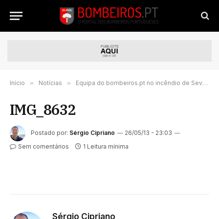
Início
»
Notícias
»
Equipa do bombeiros.pt no incêndio de Sever do Vouga
IMG_8632
Postado por:
Sérgio Cipriano
26/05/13 - 23:03
Sem comentários
1 Leitura mínima
Sérgio Cipriano