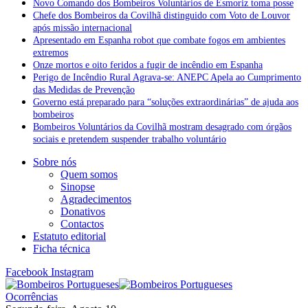
Novo Comando dos Bombeiros Voluntários de Esmoriz toma posse
Chefe dos Bombeiros da Covilhã distinguido com Voto de Louvor
após missão internacional
Apresentado em Espanha robot que combate fogos em ambientes
extremos
Onze mortos e oito feridos a fugir de incêndio em Espanha
Perigo de Incêndio Rural Agrava-se: ANEPC Apela ao Cumprimento
das Medidas de Prevenção
Governo está preparado para “soluções extraordinárias” de ajuda aos
bombeiros
Bombeiros Voluntários da Covilhã mostram desagrado com órgãos
sociais e pretendem suspender trabalho voluntário
Sobre nós
Quem somos
Sinopse
Agradecimentos
Donativos
Contactos
Estatuto editorial
Ficha técnica
Facebook
Instagram
Ocorrências