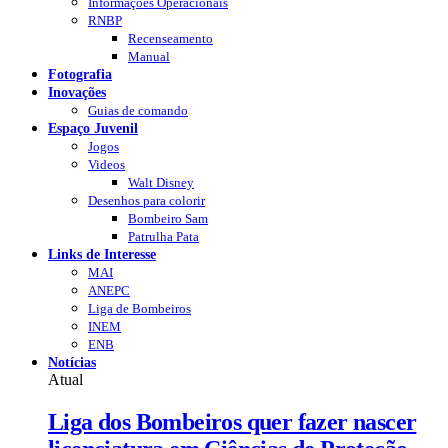
Informações Operacionais
RNBP
Recenseamento
Manual
Fotografia
Inovações
Guias de comando
Espaço Juvenil
Jogos
Videos
Walt Disney
Desenhos para colorir
Bombeiro Sam
Patrulha Pata
Links de Interesse
MAI
ANEPC
Liga de Bombeiros
INEM
ENB
Notícias
Atual
Liga dos Bombeiros quer fazer nascer