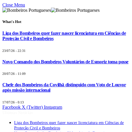
Close Menu
What's Hot
Liga dos Bombeiros quer fazer nascer licenciatura em Ciências de
Proteção Civil e Bombeiros
23/07/26 - 22:31
Novo Comando dos Bombeiros Voluntários de Esmoriz toma posse
20/07/26 - 11:09
Chefe dos Bombeiros da Covilhã distinguido com Voto de Louvor
após missão internacional
17/07/26 - 0:13
Facebook
X (Twitter)
Instagram
Últimas Notícias
Liga dos Bombeiros quer fazer nascer licenciatura em Ciências de
Proteção Civil e Bombeiros