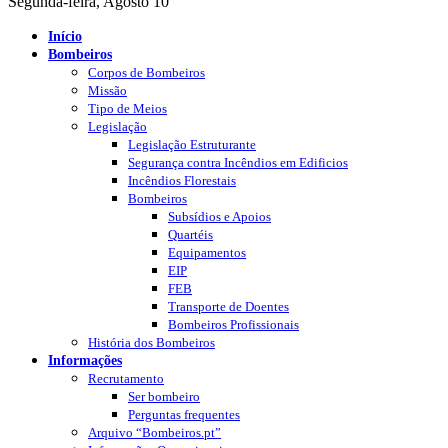
Segunda-feira, Agosto 10
Início
Bombeiros
Corpos de Bombeiros
Missão
Tipo de Meios
Legislação
Legislação Estruturante
Segurança contra Incêndios em Edificios
Incêndios Florestais
Bombeiros
Subsídios e Apoios
Quartéis
Equipamentos
EIP
FEB
Transporte de Doentes
Bombeiros Profissionais
História dos Bombeiros
Informações
Recrutamento
Ser bombeiro
Perguntas frequentes
Arquivo “Bombeiros.pt”