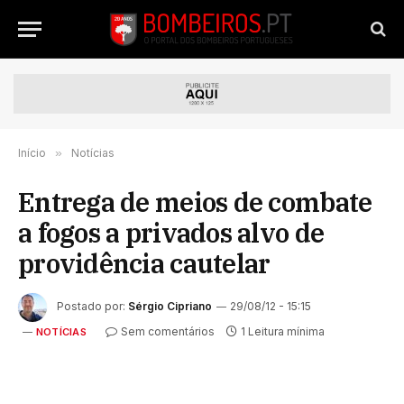
Início
»
Notícias
Entrega de meios de combate
a fogos a privados alvo de
providência cautelar
Postado por:
Sérgio Cipriano
29/08/12 - 15:15
Sem comentários
1 Leitura mínima
NOTÍCIAS