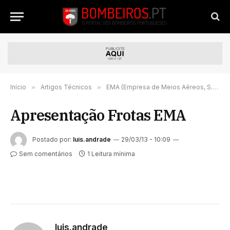
Início
»
Artigos Técnicos
»
EMA (Empresa de Meios Aéreos, S.A.) – Frota
Apresentação Frotas EMA
Postado por:
luis.andrade
29/03/13 - 10:09
Sem comentários
1 Leitura mínima
luis.andrade