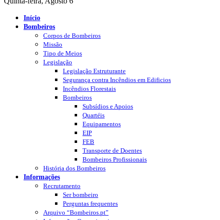
Quinta-feira, Agosto 6
Início
Bombeiros
Corpos de Bombeiros
Missão
Tipo de Meios
Legislação
Legislação Estruturante
Segurança contra Incêndios em Edificios
Incêndios Florestais
Bombeiros
Subsídios e Apoios
Quartéis
Equipamentos
EIP
FEB
Transporte de Doentes
Bombeiros Profissionais
História dos Bombeiros
Informações
Recrutamento
Ser bombeiro
Perguntas frequentes
Arquivo “Bombeiros.pt”