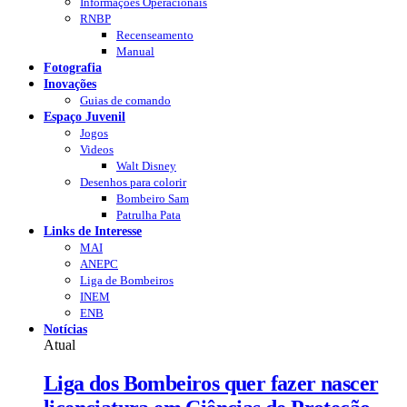
Informações Operacionais
RNBP
Recenseamento
Manual
Fotografia
Inovações
Guias de comando
Espaço Juvenil
Jogos
Videos
Walt Disney
Desenhos para colorir
Bombeiro Sam
Patrulha Pata
Links de Interesse
MAI
ANEPC
Liga de Bombeiros
INEM
ENB
Notícias
Atual
Liga dos Bombeiros quer fazer nascer