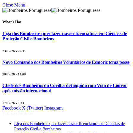
Close Menu
What's Hot
Liga dos Bombeiros quer fazer nascer licenciatura em Ciências de
Proteção Civil e Bombeiros
23/07/26 - 22:31
Novo Comando dos Bombeiros Voluntários de Esmoriz toma posse
20/07/26 - 11:09
Chefe dos Bombeiros da Covilhã distinguido com Voto de Louvor
após missão internacional
17/07/26 - 0:13
Facebook
X (Twitter)
Instagram
Últimas Notícias
Liga dos Bombeiros quer fazer nascer licenciatura em Ciências de
Proteção Civil e Bombeiros