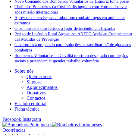
Novo Comando dos Bombeiros Voluntários de Esmoriz toma posse
Chefe dos Bombeiros da Covilhã distinguido com Voto de Louvor
após missão internacional
Apresentado em Espanha robot que combate fogos em ambientes
extremos
Onze mortos e oito feridos a fugir de incêndio em Espanha
Perigo de Incêndio Rural Agrava-se: ANEPC Apela ao Cumprimento
das Medidas de Prevenção
Governo está preparado para “soluções extraordinárias” de ajuda aos
bombeiros
Bombeiros Voluntários da Covilhã mostram desagrado com órgãos
sociais e pretendem suspender trabalho voluntário
Sobre nós
Quem somos
Sinopse
Agradecimentos
Donativos
Contactos
Estatuto editorial
Ficha técnica
Facebook
Instagram
Ocorrências