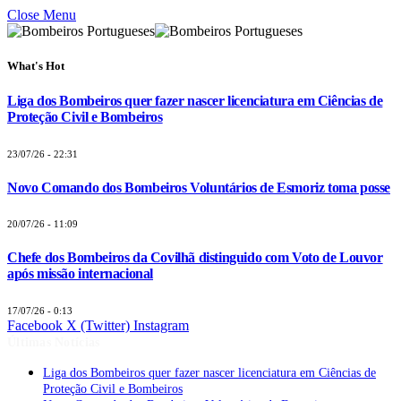
Close Menu
What's Hot
Liga dos Bombeiros quer fazer nascer licenciatura em Ciências de
Proteção Civil e Bombeiros
23/07/26 - 22:31
Novo Comando dos Bombeiros Voluntários de Esmoriz toma posse
20/07/26 - 11:09
Chefe dos Bombeiros da Covilhã distinguido com Voto de Louvor
após missão internacional
17/07/26 - 0:13
Facebook
X (Twitter)
Instagram
Últimas Notícias
Liga dos Bombeiros quer fazer nascer licenciatura em Ciências de
Proteção Civil e Bombeiros