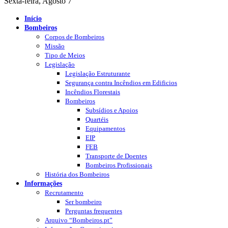
Sexta-feira, Agosto 7
Início
Bombeiros
Corpos de Bombeiros
Missão
Tipo de Meios
Legislação
Legislação Estruturante
Segurança contra Incêndios em Edificios
Incêndios Florestais
Bombeiros
Subsídios e Apoios
Quartéis
Equipamentos
EIP
FEB
Transporte de Doentes
Bombeiros Profissionais
História dos Bombeiros
Informações
Recrutamento
Ser bombeiro
Perguntas frequentes
Arquivo “Bombeiros.pt”