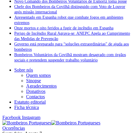
Novo Comando dos Bombeiros Voluntários de Esmoriz toma posse
Chefe dos Bombeiros da Covilhã distinguido com Voto de Louvor
após missão internacional
Apresentado em Espanha robot que combate fogos em ambientes
extremos
Onze mortos e oito feridos a fugir de incêndio em Espanha
Perigo de Incêndio Rural Agrava-se: ANEPC Apela ao Cumprimento
das Medidas de Prevenção
Governo está preparado para “soluções extraordinárias” de ajuda aos
bombeiros
Bombeiros Voluntários da Covilhã mostram desagrado com órgãos
sociais e pretendem suspender trabalho voluntário
Sobre nós
Quem somos
Sinopse
Agradecimentos
Donativos
Contactos
Estatuto editorial
Ficha técnica
Facebook
Instagram
Ocorrências