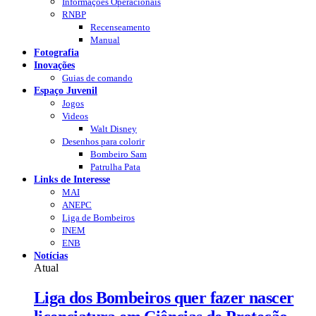
Informações Operacionais
RNBP
Recenseamento
Manual
Fotografia
Inovações
Guias de comando
Espaço Juvenil
Jogos
Videos
Walt Disney
Desenhos para colorir
Bombeiro Sam
Patrulha Pata
Links de Interesse
MAI
ANEPC
Liga de Bombeiros
INEM
ENB
Notícias
Atual
Liga dos Bombeiros quer fazer nascer