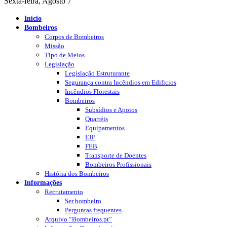
Sexta-feira, Agosto 7
Início
Bombeiros
Corpos de Bombeiros
Missão
Tipo de Meios
Legislação
Legislação Estruturante
Segurança contra Incêndios em Edificios
Incêndios Florestais
Bombeiros
Subsídios e Apoios
Quartéis
Equipamentos
EIP
FEB
Transporte de Doentes
Bombeiros Profissionais
História dos Bombeiros
Informações
Recrutamento
Ser bombeiro
Perguntas frequentes
Arquivo “Bombeiros.pt”