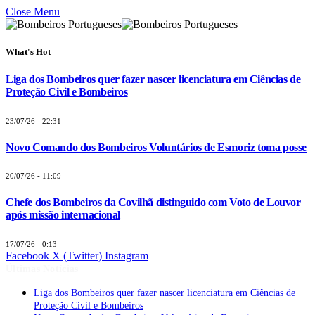
Close Menu
What's Hot
Liga dos Bombeiros quer fazer nascer licenciatura em Ciências de
Proteção Civil e Bombeiros
23/07/26 - 22:31
Novo Comando dos Bombeiros Voluntários de Esmoriz toma posse
20/07/26 - 11:09
Chefe dos Bombeiros da Covilhã distinguido com Voto de Louvor
após missão internacional
17/07/26 - 0:13
Facebook
X (Twitter)
Instagram
Últimas Notícias
Liga dos Bombeiros quer fazer nascer licenciatura em Ciências de
Proteção Civil e Bombeiros