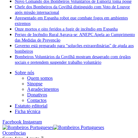
Novo Comando dos Bombeiros Voluntários de Esmoriz toma posse
Chefe dos Bombeiros da Covilhã distinguido com Voto de Louvor
após missão internacional
Apresentado em Espanha robot que combate fogos em ambientes
extremos
Onze mortos e oito feridos a fugir de incêndio em Espanha
Perigo de Incêndio Rural Agrava-se: ANEPC Apela ao Cumprimento
das Medidas de Prevenção
Governo está preparado para “soluções extraordinárias” de ajuda aos
bombeiros
Bombeiros Voluntários da Covilhã mostram desagrado com órgãos
sociais e pretendem suspender trabalho voluntário
Sobre nós
Quem somos
Sinopse
Agradecimentos
Donativos
Contactos
Estatuto editorial
Ficha técnica
Facebook
Instagram
Ocorrências