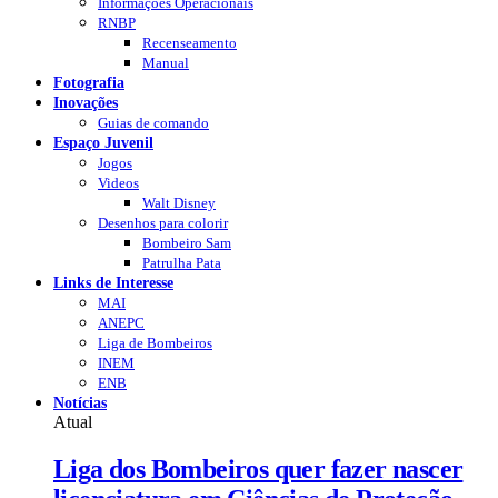
Informações Operacionais
RNBP
Recenseamento
Manual
Fotografia
Inovações
Guias de comando
Espaço Juvenil
Jogos
Videos
Walt Disney
Desenhos para colorir
Bombeiro Sam
Patrulha Pata
Links de Interesse
MAI
ANEPC
Liga de Bombeiros
INEM
ENB
Notícias
Atual
Liga dos Bombeiros quer fazer nascer