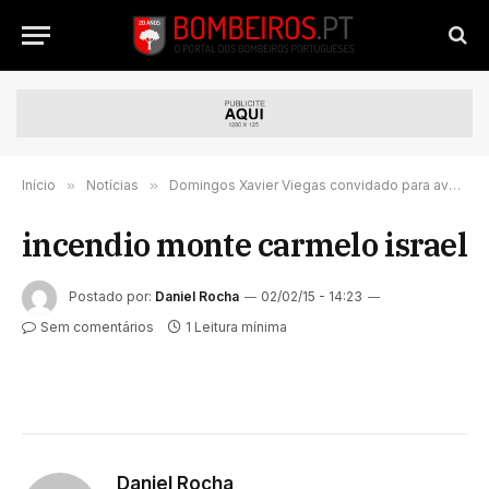
Início
»
Notícias
»
Domingos Xavier Viegas convidado para avaliar o mais violento incêndio da história de Israel
incendio monte carmelo israel
Postado por:
Daniel Rocha
02/02/15 - 14:23
Sem comentários
1 Leitura mínima
Daniel Rocha