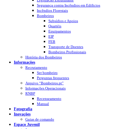
Legislação Estruturante
Segurança contra Incêndios em Edificios
Incêndios Florestais
Bombeiros
Subsídios e Apoios
Quartéis
Equipamentos
EIP
FEB
Transporte de Doentes
Bombeiros Profissionais
História dos Bombeiros
Informações
Recrutamento
Ser bombeiro
Perguntas frequentes
Arquivo “Bombeiros.pt”
Informações Operacionais
RNBP
Recenseamento
Manual
Fotografia
Inovações
Guias de comando
Espaço Juvenil