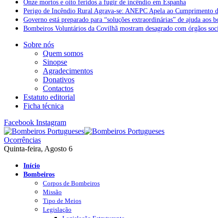
Onze mortos e oito feridos a fugir de incêndio em Espanha
Perigo de Incêndio Rural Agrava-se: ANEPC Apela ao Cumprimento d
Governo está preparado para “soluções extraordinárias” de ajuda aos 
Bombeiros Voluntários da Covilhã mostram desagrado com órgãos socia
Sobre nós
Quem somos
Sinopse
Agradecimentos
Donativos
Contactos
Estatuto editorial
Ficha técnica
Facebook
Instagram
Ocorrências
Quinta-feira, Agosto 6
Início
Bombeiros
Corpos de Bombeiros
Missão
Tipo de Meios
Legislação