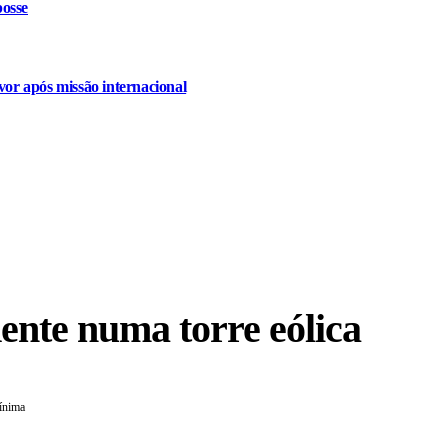
osse
or após missão internacional
dente numa torre eólica
ínima