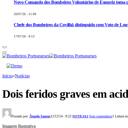
Novo Comando dos Bombeiros Voluntários de Esmoriz toma p
20/07/26 - 11:09
Chefe dos Bombeiros da Covilhã distinguido com Voto de Louv
17/07/26 - 0:13
Início
»
Notícias
Dois feridos graves em aci
Postado por:
Ângelo Santos
12/12/14 - 9:22
Sem comentários
1 Leitura m
NOTÍCIAS
Imagem Ilustrativa