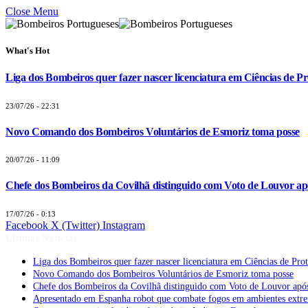
Close Menu
What's Hot
Liga dos Bombeiros quer fazer nascer licenciatura em Ciências de Pr
23/07/26 - 22:31
Novo Comando dos Bombeiros Voluntários de Esmoriz toma posse
20/07/26 - 11:09
Chefe dos Bombeiros da Covilhã distinguido com Voto de Louvor apó
17/07/26 - 0:13
Facebook
X (Twitter)
Instagram
Últimas Notícias
Liga dos Bombeiros quer fazer nascer licenciatura em Ciências de Pro
Novo Comando dos Bombeiros Voluntários de Esmoriz toma posse
Chefe dos Bombeiros da Covilhã distinguido com Voto de Louvor após
Apresentado em Espanha robot que combate fogos em ambientes extr