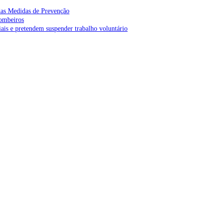
as Medidas de Prevenção
bombeiros
is e pretendem suspender trabalho voluntário