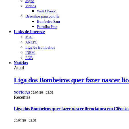
Jogos
Videos
Walt Disney
Desenhos para colorir
Bombeiro Sam
Patrulha Pata
Links de Interesse
MAI
ANEPC
Liga de Bombeiros
INEM
ENB
Notícias
Atual
Liga dos Bombeiros quer fazer nascer li
NOTÍCIAS
23/07/26 - 22:31
Recentes
Liga dos Bombeiros quer fazer nascer licenciatura em Ciências
23/07/26 - 22:31