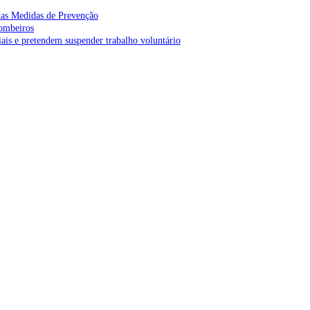
as Medidas de Prevenção
bombeiros
is e pretendem suspender trabalho voluntário