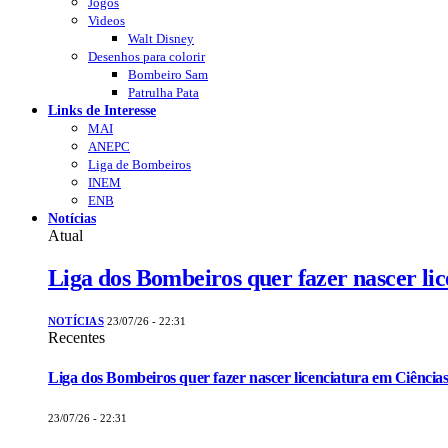
Jogos
Videos
Walt Disney
Desenhos para colorir
Bombeiro Sam
Patrulha Pata
Links de Interesse
MAI
ANEPC
Liga de Bombeiros
INEM
ENB
Notícias
Atual
Liga dos Bombeiros quer fazer nascer li
NOTÍCIAS
23/07/26 - 22:31
Recentes
Liga dos Bombeiros quer fazer nascer licenciatura em Ciências
23/07/26 - 22:31