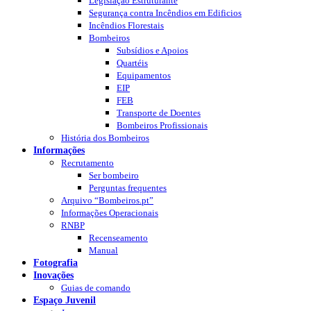
Legislação Estruturante
Segurança contra Incêndios em Edificios
Incêndios Florestais
Bombeiros
Subsídios e Apoios
Quartéis
Equipamentos
EIP
FEB
Transporte de Doentes
Bombeiros Profissionais
História dos Bombeiros
Informações
Recrutamento
Ser bombeiro
Perguntas frequentes
Arquivo “Bombeiros.pt”
Informações Operacionais
RNBP
Recenseamento
Manual
Fotografia
Inovações
Guias de comando
Espaço Juvenil