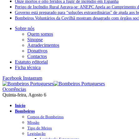
Onze mortos e oito feridos a fugir de incêndio em Espanha
Perigo de Incêndio Rural Agrava-se: ANEPC Apela ao Cumprimento d
Governo está preparado para “soluções extraordinárias” de ajuda aos 
Bombeiros Voluntários da Covilhã mostram desagrado com órgãos socia
Sobre nós
Quem somos
Sinopse
Agradecimentos
Donativos
Contactos
Estatuto editorial
Ficha técnica
Facebook
Instagram
Ocorrências
Quinta-feira, Agosto 6
Início
Bombeiros
Corpos de Bombeiros
Missão
Tipo de Meios
Legislação