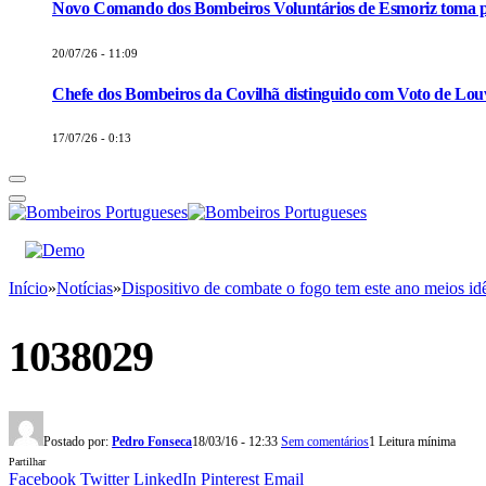
Novo Comando dos Bombeiros Voluntários de Esmoriz toma p
20/07/26 - 11:09
Chefe dos Bombeiros da Covilhã distinguido com Voto de Louv
17/07/26 - 0:13
Início
»
Notícias
»
Dispositivo de combate o fogo tem este ano meios id
1038029
Postado por:
Pedro Fonseca
18/03/16 - 12:33
Sem comentários
1 Leitura mínima
Partilhar
Facebook
Twitter
LinkedIn
Pinterest
Email