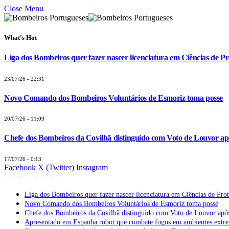
Close Menu
What's Hot
Liga dos Bombeiros quer fazer nascer licenciatura em Ciências de Pr
23/07/26 - 22:31
Novo Comando dos Bombeiros Voluntários de Esmoriz toma posse
20/07/26 - 11:09
Chefe dos Bombeiros da Covilhã distinguido com Voto de Louvor apó
17/07/26 - 0:13
Facebook
X (Twitter)
Instagram
Últimas Notícias
Liga dos Bombeiros quer fazer nascer licenciatura em Ciências de Pro
Novo Comando dos Bombeiros Voluntários de Esmoriz toma posse
Chefe dos Bombeiros da Covilhã distinguido com Voto de Louvor após
Apresentado em Espanha robot que combate fogos em ambientes extr