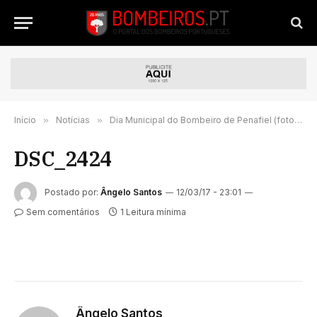
Início
»
Notícias
»
Dia Municipal do Bombeiro de Penafiel (fotorreportagem)
DSC_2424
Postado por:
Ângelo Santos
12/03/17 - 23:01
Sem comentários
1 Leitura mínima
Ângelo Santos