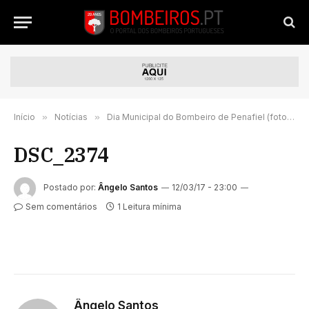
Início
»
Notícias
»
Dia Municipal do Bombeiro de Penafiel (fotorreportagem)
DSC_2374
Postado por:
Ângelo Santos
12/03/17 - 23:00
Sem comentários
1 Leitura mínima
Ângelo Santos