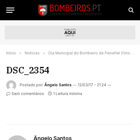
Início
»
Notícias
»
Dia Municipal do Bombeiro de Penafiel (fotorreportagem)
DSC_2354
Postado por:
Ângelo Santos
12/03/17 - 21:24
Sem comentários
1 Leitura mínima
Ângelo Santos