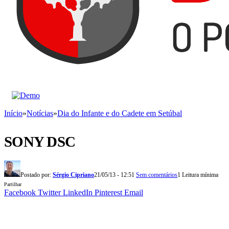
Início
»
Notícias
»
Dia do Infante e do Cadete em Setúbal
SONY DSC
Postado por:
Sérgio Cipriano
21/05/13 - 12:51
Sem comentários
1 Leitura mínima
Partilhar
Facebook
Twitter
LinkedIn
Pinterest
Email