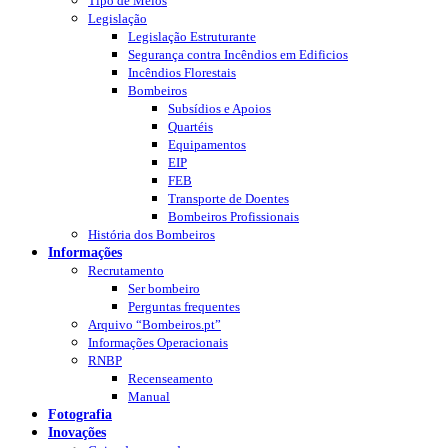
Tipo de Meios
Legislação
Legislação Estruturante
Segurança contra Incêndios em Edificios
Incêndios Florestais
Bombeiros
Subsídios e Apoios
Quartéis
Equipamentos
EIP
FEB
Transporte de Doentes
Bombeiros Profissionais
História dos Bombeiros
Informações
Recrutamento
Ser bombeiro
Perguntas frequentes
Arquivo “Bombeiros.pt”
Informações Operacionais
RNBP
Recenseamento
Manual
Fotografia
Inovações