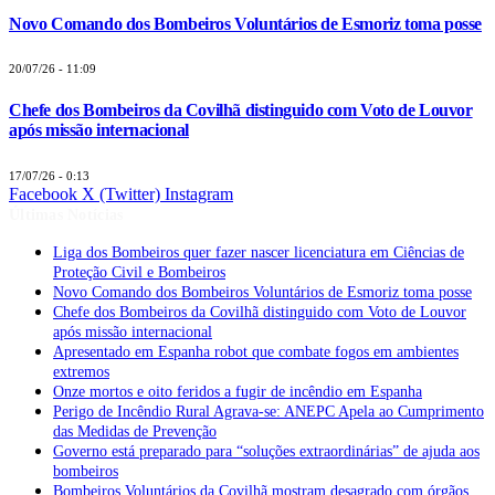
Novo Comando dos Bombeiros Voluntários de Esmoriz toma posse
20/07/26 - 11:09
Chefe dos Bombeiros da Covilhã distinguido com Voto de Louvor
após missão internacional
17/07/26 - 0:13
Facebook
X (Twitter)
Instagram
Últimas Notícias
Liga dos Bombeiros quer fazer nascer licenciatura em Ciências de
Proteção Civil e Bombeiros
Novo Comando dos Bombeiros Voluntários de Esmoriz toma posse
Chefe dos Bombeiros da Covilhã distinguido com Voto de Louvor
após missão internacional
Apresentado em Espanha robot que combate fogos em ambientes
extremos
Onze mortos e oito feridos a fugir de incêndio em Espanha
Perigo de Incêndio Rural Agrava-se: ANEPC Apela ao Cumprimento
das Medidas de Prevenção
Governo está preparado para “soluções extraordinárias” de ajuda aos
bombeiros
Bombeiros Voluntários da Covilhã mostram desagrado com órgãos