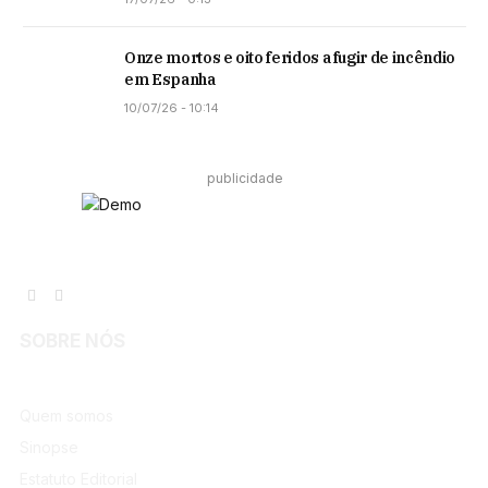
Onze mortos e oito feridos a fugir de incêndio
em Espanha
10/07/26 - 10:14
publicidade
Facebook
Instagram
SOBRE NÓS
Quem somos
Sinopse
Estatuto Editorial