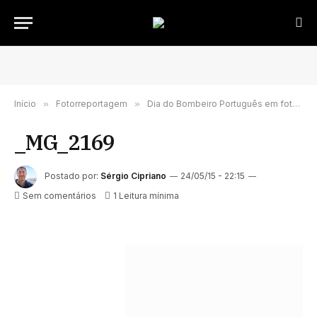
Início
»
Fotorreportagem
»
Dia do Bombeiro Português em fotografias
_MG_2169
Postado por:
Sérgio Cipriano
24/05/15 - 22:15
Sem comentários
1 Leitura mínima