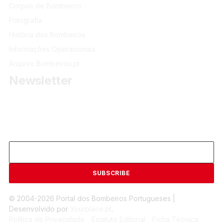
Corpos de Bombeiros
Fotografia
História dos Bombeiros
Informações Operacionais
Arquivo Bombeiros.pt
Newsletter
Receba as últimas informações do portal dos Bombeiros
Portugueses.
Email
© 2004-2026 Portal dos Bombeiros Portugueses |
Desenvolvido por
Yourplace.pt
.
Política de Privacidade
Estatuto Editorial
Ficha Técnica