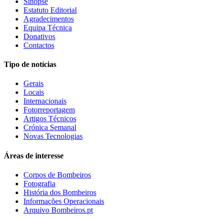
Sinopse
Estatuto Editorial
Agradecimentos
Equipa Técnica
Donativos
Contactos
Tipo de notícias
Gerais
Locais
Internacionais
Fotorreportagem
Artigos Técnicos
Crónica Semanal
Novas Tecnologias
Áreas de interesse
Corpos de Bombeiros
Fotografia
História dos Bombeiros
Informações Operacionais
Arquivo Bombeiros.pt