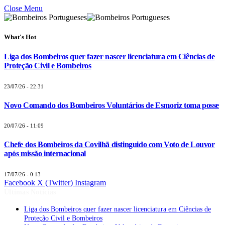
Close Menu
What's Hot
Liga dos Bombeiros quer fazer nascer licenciatura em Ciências de
Proteção Civil e Bombeiros
23/07/26 - 22:31
Novo Comando dos Bombeiros Voluntários de Esmoriz toma posse
20/07/26 - 11:09
Chefe dos Bombeiros da Covilhã distinguido com Voto de Louvor
após missão internacional
17/07/26 - 0:13
Facebook
X (Twitter)
Instagram
Últimas Notícias
Liga dos Bombeiros quer fazer nascer licenciatura em Ciências de
Proteção Civil e Bombeiros