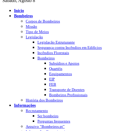
Sábado, Agosto 8
Início
Bombeiros
Corpos de Bombeiros
Missão
Tipo de Meios
Legislação
Legislação Estruturante
Segurança contra Incêndios em Edificios
Incêndios Florestais
Bombeiros
Subsídios e Apoios
Quartéis
Equipamentos
EIP
FEB
Transporte de Doentes
Bombeiros Profissionais
História dos Bombeiros
Informações
Recrutamento
Ser bombeiro
Perguntas frequentes
Arquivo “Bombeiros.pt”