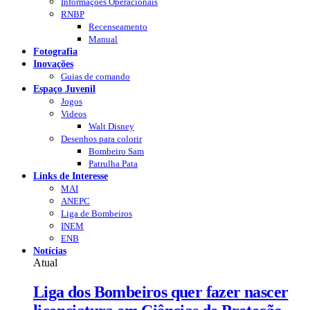
Informações Operacionais
RNBP
Recenseamento
Manual
Fotografia
Inovações
Guias de comando
Espaço Juvenil
Jogos
Videos
Walt Disney
Desenhos para colorir
Bombeiro Sam
Patrulha Pata
Links de Interesse
MAI
ANEPC
Liga de Bombeiros
INEM
ENB
Notícias
Atual
Liga dos Bombeiros quer fazer nascer