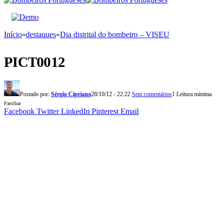
Início
»
destaques
»
Dia distrital do bombeiro – VISEU
PICT0012
Postado por:
Sérgio Cipriano
28/10/12 - 22:22
Sem comentários
1 Leitura mínima
Partilhar
Facebook
Twitter
LinkedIn
Pinterest
Email