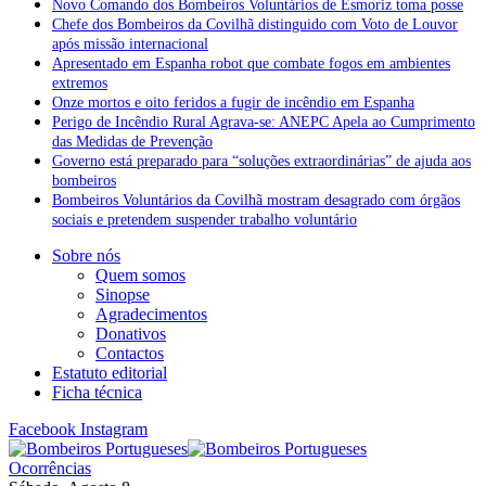
Novo Comando dos Bombeiros Voluntários de Esmoriz toma posse
Chefe dos Bombeiros da Covilhã distinguido com Voto de Louvor
após missão internacional
Apresentado em Espanha robot que combate fogos em ambientes
extremos
Onze mortos e oito feridos a fugir de incêndio em Espanha
Perigo de Incêndio Rural Agrava-se: ANEPC Apela ao Cumprimento
das Medidas de Prevenção
Governo está preparado para “soluções extraordinárias” de ajuda aos
bombeiros
Bombeiros Voluntários da Covilhã mostram desagrado com órgãos
sociais e pretendem suspender trabalho voluntário
Sobre nós
Quem somos
Sinopse
Agradecimentos
Donativos
Contactos
Estatuto editorial
Ficha técnica
Facebook
Instagram
Ocorrências