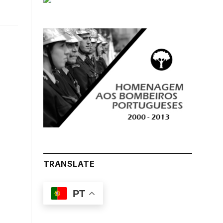
k
Instagram
LinkedIn
ter)
TRANSLATE
PT