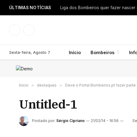
ÚLTIMAS NOTÍCIAS
Facebook
Instagram
Sexta-feira, Agosto 7
Início
Bombeiros
Inf
Início
»
destaques
»
Deve o Portal Bombeiros.pt fazer part
Untitled-1
Postado por:
Sérgio Cipriano
21/02/14 - 16:56
Se