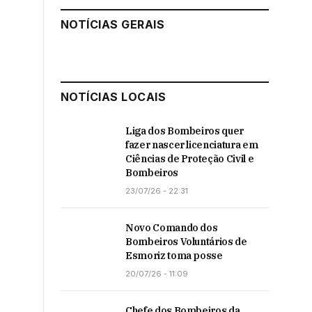
NOTÍCIAS GERAIS
NOTÍCIAS LOCAIS
Liga dos Bombeiros quer
fazer nascer licenciatura em
Ciências de Proteção Civil e
Bombeiros
23/07/26 - 22:31
Novo Comando dos
Bombeiros Voluntários de
Esmoriz toma posse
20/07/26 - 11:09
Chefe dos Bombeiros da