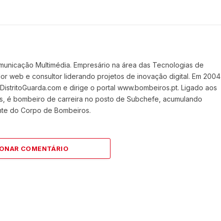
Website
Faceboo
X
(Twit
municação Multimédia. Empresário na área das Tecnologias de
 web e consultor liderando projetos de inovação digital. Em 2004
stritoGuarda.com e dirige o portal www.bombeiros.pt. Ligado aos
s, é bombeiro de carreira no posto de Subchefe, acumulando
nte do Corpo de Bombeiros.
IONAR COMENTÁRIO