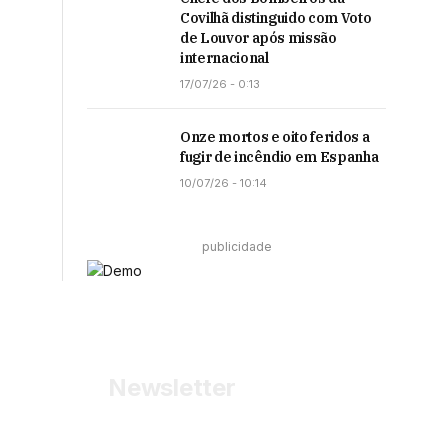
Covilhã distinguido com Voto
de Louvor após missão
internacional
17/07/26 - 0:13
Onze mortos e oito feridos a
fugir de incêndio em Espanha
10/07/26 - 10:14
publicidade
Newsletter
Receba as últimas informações do portal