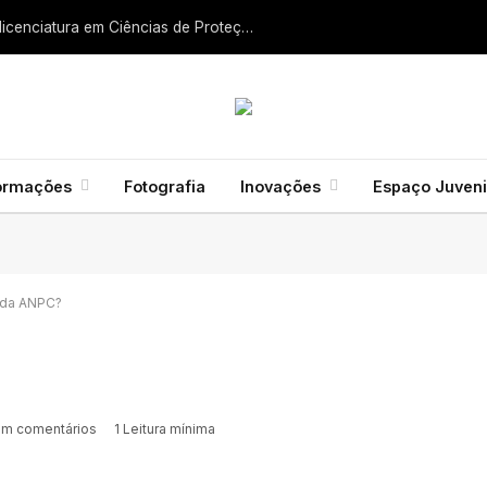
Liga dos Bombeiros quer fazer nascer licenciatura em Ciências de Proteção Civil e Bombeiros
ormações
Fotografia
Inovações
Espaço Juveni
e da ANPC?
m comentários
1 Leitura mínima