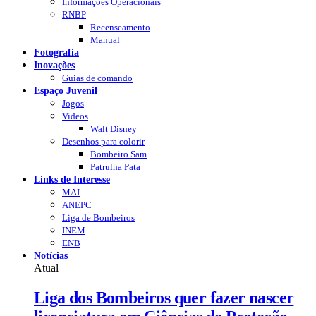
Informações Operacionais
RNBP
Recenseamento
Manual
Fotografia
Inovações
Guias de comando
Espaço Juvenil
Jogos
Videos
Walt Disney
Desenhos para colorir
Bombeiro Sam
Patrulha Pata
Links de Interesse
MAI
ANEPC
Liga de Bombeiros
INEM
ENB
Notícias
Atual
Liga dos Bombeiros quer fazer nascer