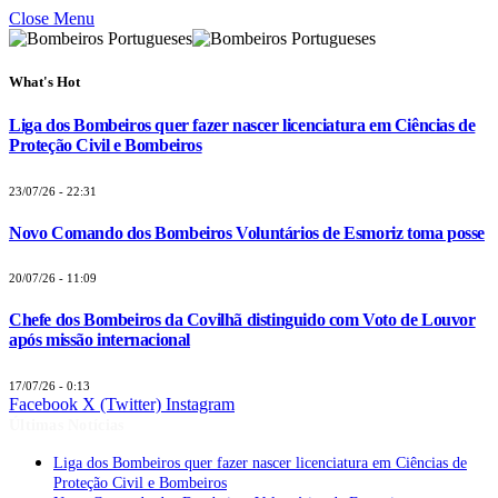
Close Menu
What's Hot
Liga dos Bombeiros quer fazer nascer licenciatura em Ciências de
Proteção Civil e Bombeiros
23/07/26 - 22:31
Novo Comando dos Bombeiros Voluntários de Esmoriz toma posse
20/07/26 - 11:09
Chefe dos Bombeiros da Covilhã distinguido com Voto de Louvor
após missão internacional
17/07/26 - 0:13
Facebook
X (Twitter)
Instagram
Últimas Notícias
Liga dos Bombeiros quer fazer nascer licenciatura em Ciências de
Proteção Civil e Bombeiros