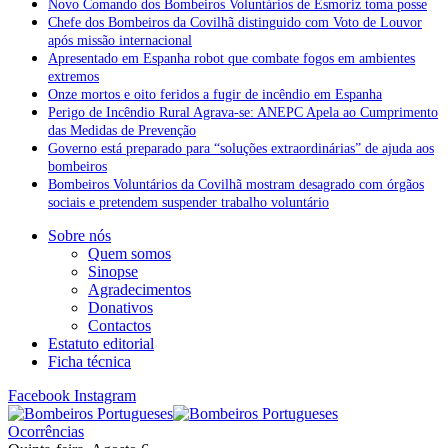
Novo Comando dos Bombeiros Voluntários de Esmoriz toma posse
Chefe dos Bombeiros da Covilhã distinguido com Voto de Louvor
após missão internacional
Apresentado em Espanha robot que combate fogos em ambientes
extremos
Onze mortos e oito feridos a fugir de incêndio em Espanha
Perigo de Incêndio Rural Agrava-se: ANEPC Apela ao Cumprimento
das Medidas de Prevenção
Governo está preparado para “soluções extraordinárias” de ajuda aos
bombeiros
Bombeiros Voluntários da Covilhã mostram desagrado com órgãos
sociais e pretendem suspender trabalho voluntário
Sobre nós
Quem somos
Sinopse
Agradecimentos
Donativos
Contactos
Estatuto editorial
Ficha técnica
Facebook
Instagram
Ocorrências