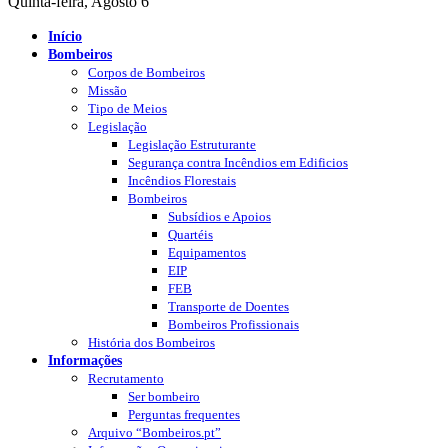
Quinta-feira, Agosto 6
Início
Bombeiros
Corpos de Bombeiros
Missão
Tipo de Meios
Legislação
Legislação Estruturante
Segurança contra Incêndios em Edificios
Incêndios Florestais
Bombeiros
Subsídios e Apoios
Quartéis
Equipamentos
EIP
FEB
Transporte de Doentes
Bombeiros Profissionais
História dos Bombeiros
Informações
Recrutamento
Ser bombeiro
Perguntas frequentes
Arquivo “Bombeiros.pt”