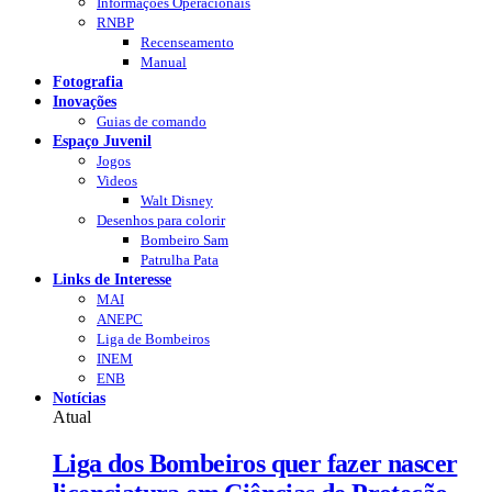
Informações Operacionais
RNBP
Recenseamento
Manual
Fotografia
Inovações
Guias de comando
Espaço Juvenil
Jogos
Videos
Walt Disney
Desenhos para colorir
Bombeiro Sam
Patrulha Pata
Links de Interesse
MAI
ANEPC
Liga de Bombeiros
INEM
ENB
Notícias
Atual
Liga dos Bombeiros quer fazer nascer