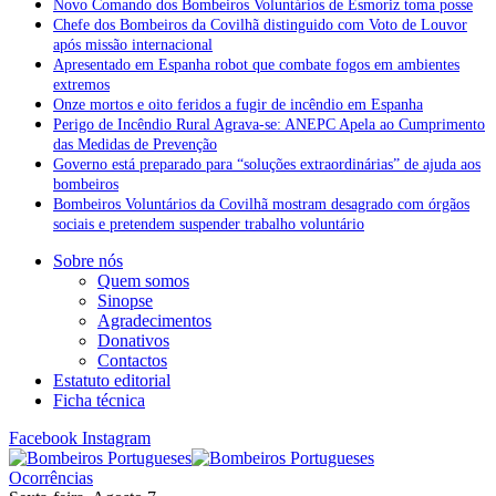
Novo Comando dos Bombeiros Voluntários de Esmoriz toma posse
Chefe dos Bombeiros da Covilhã distinguido com Voto de Louvor
após missão internacional
Apresentado em Espanha robot que combate fogos em ambientes
extremos
Onze mortos e oito feridos a fugir de incêndio em Espanha
Perigo de Incêndio Rural Agrava-se: ANEPC Apela ao Cumprimento
das Medidas de Prevenção
Governo está preparado para “soluções extraordinárias” de ajuda aos
bombeiros
Bombeiros Voluntários da Covilhã mostram desagrado com órgãos
sociais e pretendem suspender trabalho voluntário
Sobre nós
Quem somos
Sinopse
Agradecimentos
Donativos
Contactos
Estatuto editorial
Ficha técnica
Facebook
Instagram
Ocorrências