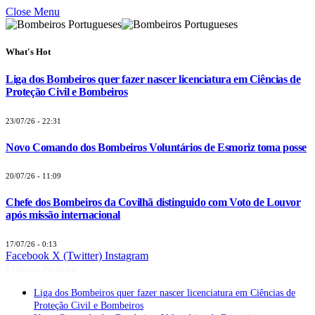
Close Menu
What's Hot
Liga dos Bombeiros quer fazer nascer licenciatura em Ciências de
Proteção Civil e Bombeiros
23/07/26 - 22:31
Novo Comando dos Bombeiros Voluntários de Esmoriz toma posse
20/07/26 - 11:09
Chefe dos Bombeiros da Covilhã distinguido com Voto de Louvor
após missão internacional
17/07/26 - 0:13
Facebook
X (Twitter)
Instagram
Últimas Notícias
Liga dos Bombeiros quer fazer nascer licenciatura em Ciências de
Proteção Civil e Bombeiros