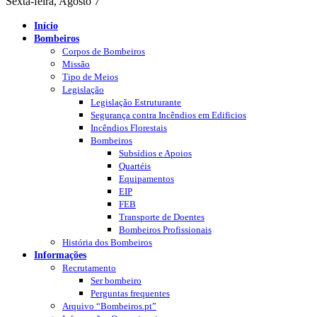
Sexta-feira, Agosto 7
Início
Bombeiros
Corpos de Bombeiros
Missão
Tipo de Meios
Legislação
Legislação Estruturante
Segurança contra Incêndios em Edificios
Incêndios Florestais
Bombeiros
Subsídios e Apoios
Quartéis
Equipamentos
EIP
FEB
Transporte de Doentes
Bombeiros Profissionais
História dos Bombeiros
Informações
Recrutamento
Ser bombeiro
Perguntas frequentes
Arquivo “Bombeiros.pt”