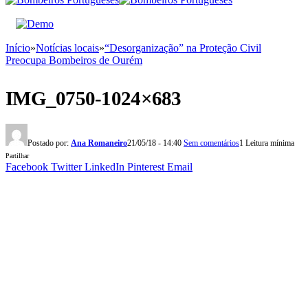
Início
»
Notícias locais
»
“Desorganização” na Proteção Civil
Preocupa Bombeiros de Ourém
IMG_0750-1024×683
Postado por:
Ana Romaneiro
21/05/18 - 14:40
Sem comentários
1 Leitura mínima
Partilhar
Facebook
Twitter
LinkedIn
Pinterest
Email