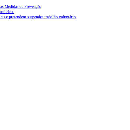
as Medidas de Prevenção
bombeiros
is e pretendem suspender trabalho voluntário