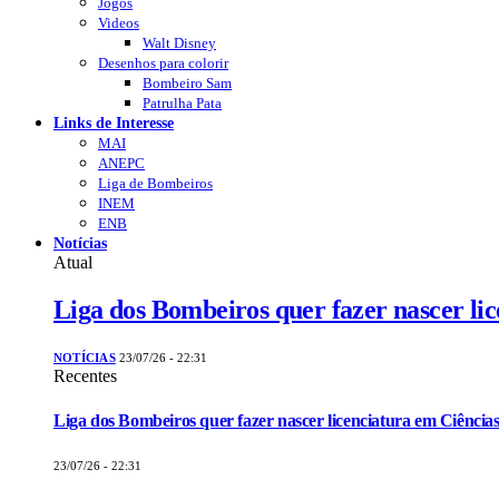
Jogos
Videos
Walt Disney
Desenhos para colorir
Bombeiro Sam
Patrulha Pata
Links de Interesse
MAI
ANEPC
Liga de Bombeiros
INEM
ENB
Notícias
Atual
Liga dos Bombeiros quer fazer nascer li
NOTÍCIAS
23/07/26 - 22:31
Recentes
Liga dos Bombeiros quer fazer nascer licenciatura em Ciências
23/07/26 - 22:31