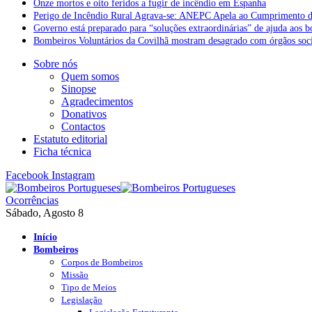
Onze mortos e oito feridos a fugir de incêndio em Espanha
Perigo de Incêndio Rural Agrava-se: ANEPC Apela ao Cumprimento d
Governo está preparado para “soluções extraordinárias” de ajuda aos 
Bombeiros Voluntários da Covilhã mostram desagrado com órgãos socia
Sobre nós
Quem somos
Sinopse
Agradecimentos
Donativos
Contactos
Estatuto editorial
Ficha técnica
Facebook
Instagram
Ocorrências
Sábado, Agosto 8
Início
Bombeiros
Corpos de Bombeiros
Missão
Tipo de Meios
Legislação