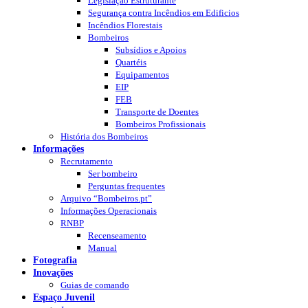
Legislação Estruturante
Segurança contra Incêndios em Edificios
Incêndios Florestais
Bombeiros
Subsídios e Apoios
Quartéis
Equipamentos
EIP
FEB
Transporte de Doentes
Bombeiros Profissionais
História dos Bombeiros
Informações
Recrutamento
Ser bombeiro
Perguntas frequentes
Arquivo “Bombeiros.pt”
Informações Operacionais
RNBP
Recenseamento
Manual
Fotografia
Inovações
Guias de comando
Espaço Juvenil