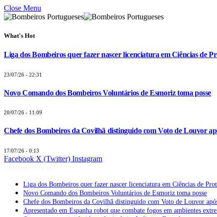
Close Menu
What's Hot
Liga dos Bombeiros quer fazer nascer licenciatura em Ciências de Pr
23/07/26 - 22:31
Novo Comando dos Bombeiros Voluntários de Esmoriz toma posse
20/07/26 - 11:09
Chefe dos Bombeiros da Covilhã distinguido com Voto de Louvor apó
17/07/26 - 0:13
Facebook
X (Twitter)
Instagram
Últimas Notícias
Liga dos Bombeiros quer fazer nascer licenciatura em Ciências de Pro
Novo Comando dos Bombeiros Voluntários de Esmoriz toma posse
Chefe dos Bombeiros da Covilhã distinguido com Voto de Louvor após
Apresentado em Espanha robot que combate fogos em ambientes extr