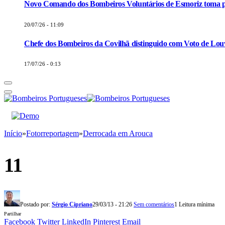
Novo Comando dos Bombeiros Voluntários de Esmoriz toma p
20/07/26 - 11:09
Chefe dos Bombeiros da Covilhã distinguido com Voto de Louv
17/07/26 - 0:13
Início
»
Fotorreportagem
»
Derrocada em Arouca
11
Postado por:
Sérgio Cipriano
29/03/13 - 21:26
Sem comentários
1 Leitura mínima
Partilhar
Facebook
Twitter
LinkedIn
Pinterest
Email