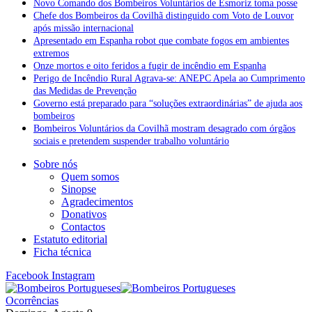
Novo Comando dos Bombeiros Voluntários de Esmoriz toma posse
Chefe dos Bombeiros da Covilhã distinguido com Voto de Louvor
após missão internacional
Apresentado em Espanha robot que combate fogos em ambientes
extremos
Onze mortos e oito feridos a fugir de incêndio em Espanha
Perigo de Incêndio Rural Agrava-se: ANEPC Apela ao Cumprimento
das Medidas de Prevenção
Governo está preparado para “soluções extraordinárias” de ajuda aos
bombeiros
Bombeiros Voluntários da Covilhã mostram desagrado com órgãos
sociais e pretendem suspender trabalho voluntário
Sobre nós
Quem somos
Sinopse
Agradecimentos
Donativos
Contactos
Estatuto editorial
Ficha técnica
Facebook
Instagram
Ocorrências