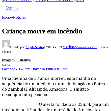
Início
»
Notícias
Criança morre em incêndio
Postado por:
Ângelo Santos
17/10/14 - 9:59
Sem comentários
1 Leitura
NOTÍCIAS
mínima
Imagem ilustrativa
Partilhar
Facebook
Twitter
LinkedIn
Pinterest
Email
Uma menina de 13 anos morreu esta manhã na
sequência de um incêndio numa habitação no Bairro
do Zambujal, Alfragide, Amadora. O sinistro
desalojou oito pessoas.
O alerta foi dado às 03h34, para um
incêndio no 2.º andar de um prédio de 5 pisos. Ao