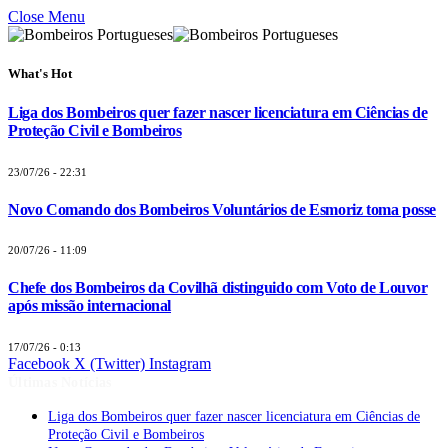
Close Menu
What's Hot
Liga dos Bombeiros quer fazer nascer licenciatura em Ciências de
Proteção Civil e Bombeiros
23/07/26 - 22:31
Novo Comando dos Bombeiros Voluntários de Esmoriz toma posse
20/07/26 - 11:09
Chefe dos Bombeiros da Covilhã distinguido com Voto de Louvor
após missão internacional
17/07/26 - 0:13
Facebook
X (Twitter)
Instagram
Últimas Notícias
Liga dos Bombeiros quer fazer nascer licenciatura em Ciências de
Proteção Civil e Bombeiros