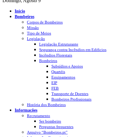
Domingo, Agosto 9
Início
Bombeiros
Corpos de Bombeiros
Missão
Tipo de Meios
Legislação
Legislação Estruturante
Segurança contra Incêndios em Edificios
Incêndios Florestais
Bombeiros
Subsídios e Apoios
Quartéis
Equipamentos
EIP
FEB
Transporte de Doentes
Bombeiros Profissionais
História dos Bombeiros
Informações
Recrutamento
Ser bombeiro
Perguntas frequentes
Arquivo “Bombeiros.pt”