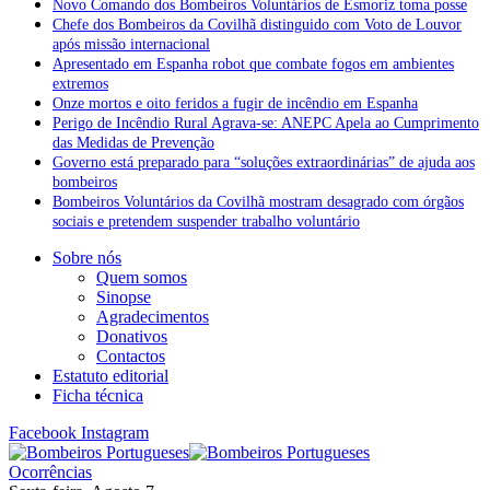
Novo Comando dos Bombeiros Voluntários de Esmoriz toma posse
Chefe dos Bombeiros da Covilhã distinguido com Voto de Louvor
após missão internacional
Apresentado em Espanha robot que combate fogos em ambientes
extremos
Onze mortos e oito feridos a fugir de incêndio em Espanha
Perigo de Incêndio Rural Agrava-se: ANEPC Apela ao Cumprimento
das Medidas de Prevenção
Governo está preparado para “soluções extraordinárias” de ajuda aos
bombeiros
Bombeiros Voluntários da Covilhã mostram desagrado com órgãos
sociais e pretendem suspender trabalho voluntário
Sobre nós
Quem somos
Sinopse
Agradecimentos
Donativos
Contactos
Estatuto editorial
Ficha técnica
Facebook
Instagram
Ocorrências