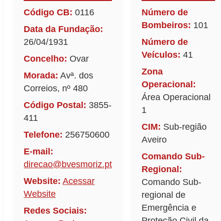
Código CB:
0116
Número de
Bombeiros:
101
Data da Fundação:
26/04/1931
Número de
Veículos:
41
Concelho:
Ovar
Zona
Morada:
Avª. dos
Operacional:
Correios, nº 480
Área Operacional
Código Postal:
3855-
1
411
CIM:
Sub-região
Telefone:
256750600
Aveiro
E-mail:
Comando Sub-
direcao@bvesmoriz.pt
Regional:
Website:
Acessar
Comando Sub-
Website
regional de
Emergência e
Redes Sociais:
Proteção Civil da