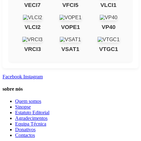
VECI7
VFCI5
VLCI1
VLCI2
VOPE1
VP40
VRCI3
VSAT1
VTGC1
Facebook
Instagram
sobre nós
Quem somos
Sinopse
Estatuto Editorial
Agradecimentos
Equipa Técnica
Donativos
Contactos