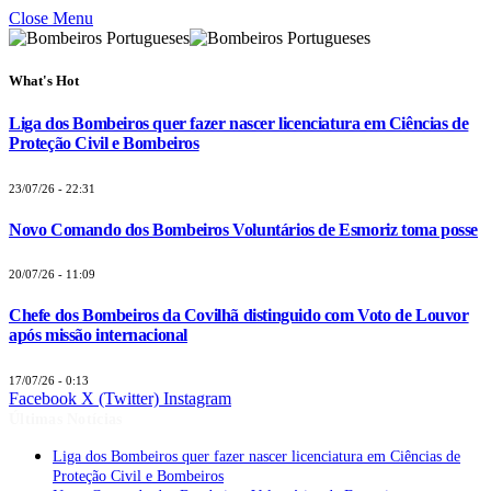
Close Menu
What's Hot
Liga dos Bombeiros quer fazer nascer licenciatura em Ciências de
Proteção Civil e Bombeiros
23/07/26 - 22:31
Novo Comando dos Bombeiros Voluntários de Esmoriz toma posse
20/07/26 - 11:09
Chefe dos Bombeiros da Covilhã distinguido com Voto de Louvor
após missão internacional
17/07/26 - 0:13
Facebook
X (Twitter)
Instagram
Últimas Notícias
Liga dos Bombeiros quer fazer nascer licenciatura em Ciências de
Proteção Civil e Bombeiros