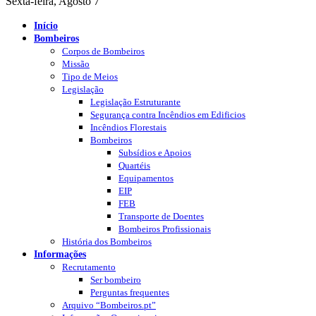
Sexta-feira, Agosto 7
Início
Bombeiros
Corpos de Bombeiros
Missão
Tipo de Meios
Legislação
Legislação Estruturante
Segurança contra Incêndios em Edificios
Incêndios Florestais
Bombeiros
Subsídios e Apoios
Quartéis
Equipamentos
EIP
FEB
Transporte de Doentes
Bombeiros Profissionais
História dos Bombeiros
Informações
Recrutamento
Ser bombeiro
Perguntas frequentes
Arquivo “Bombeiros.pt”