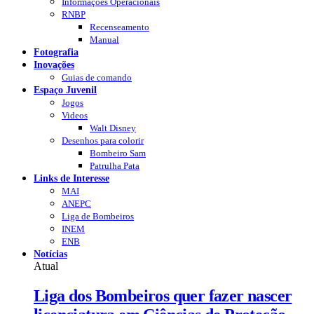
Informações Operacionais
RNBP
Recenseamento
Manual
Fotografia
Inovações
Guias de comando
Espaço Juvenil
Jogos
Videos
Walt Disney
Desenhos para colorir
Bombeiro Sam
Patrulha Pata
Links de Interesse
MAI
ANEPC
Liga de Bombeiros
INEM
ENB
Notícias
Atual
Liga dos Bombeiros quer fazer nascer