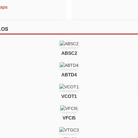
Mapa
LOS
ABSC2
ABTD4
VCOT1
VFCI5