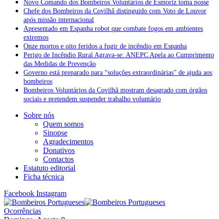
Novo Comando dos Bombeiros Voluntários de Esmoriz toma posse
Chefe dos Bombeiros da Covilhã distinguido com Voto de Louvor
após missão internacional
Apresentado em Espanha robot que combate fogos em ambientes
extremos
Onze mortos e oito feridos a fugir de incêndio em Espanha
Perigo de Incêndio Rural Agrava-se: ANEPC Apela ao Cumprimento
das Medidas de Prevenção
Governo está preparado para “soluções extraordinárias” de ajuda aos
bombeiros
Bombeiros Voluntários da Covilhã mostram desagrado com órgãos
sociais e pretendem suspender trabalho voluntário
Sobre nós
Quem somos
Sinopse
Agradecimentos
Donativos
Contactos
Estatuto editorial
Ficha técnica
Facebook
Instagram
Ocorrências