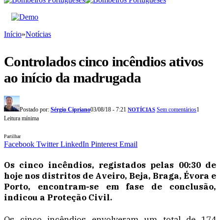
Início
»
Notícias
Controlados cinco incêndios ativos
ao início da madrugada
Postado por:
Sérgio Cipriano
03/08/18 - 7:21
Sem comentários
1
NOTÍCIAS
Leitura mínima
Partilhar
Facebook
Twitter
LinkedIn
Pinterest
Email
Os cinco incêndios, registados pelas 00:30 de
hoje nos distritos de Aveiro, Beja, Braga, Évora e
Porto, encontram-se em fase de conclusão,
indicou a Proteção Civil.
Os cinco incêndios envolveram um total de 174