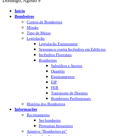
Domingo, Agosto 9
Início
Bombeiros
Corpos de Bombeiros
Missão
Tipo de Meios
Legislação
Legislação Estruturante
Segurança contra Incêndios em Edificios
Incêndios Florestais
Bombeiros
Subsídios e Apoios
Quartéis
Equipamentos
EIP
FEB
Transporte de Doentes
Bombeiros Profissionais
História dos Bombeiros
Informações
Recrutamento
Ser bombeiro
Perguntas frequentes
Arquivo “Bombeiros.pt”