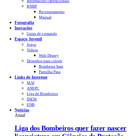
Informações Operacionais
RNBP
Recenseamento
Manual
Fotografia
Inovações
Guias de comando
Espaço Juvenil
Jogos
Videos
Walt Disney
Desenhos para colorir
Bombeiro Sam
Patrulha Pata
Links de Interesse
MAI
ANEPC
Liga de Bombeiros
INEM
ENB
Notícias
Atual
Liga dos Bombeiros quer fazer nascer