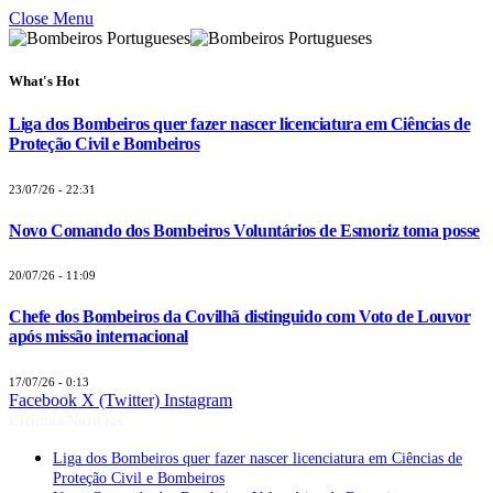
Close Menu
What's Hot
Liga dos Bombeiros quer fazer nascer licenciatura em Ciências de
Proteção Civil e Bombeiros
23/07/26 - 22:31
Novo Comando dos Bombeiros Voluntários de Esmoriz toma posse
20/07/26 - 11:09
Chefe dos Bombeiros da Covilhã distinguido com Voto de Louvor
após missão internacional
17/07/26 - 0:13
Facebook
X (Twitter)
Instagram
Últimas Notícias
Liga dos Bombeiros quer fazer nascer licenciatura em Ciências de
Proteção Civil e Bombeiros