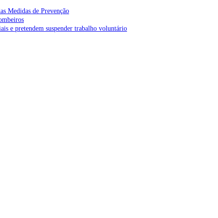
as Medidas de Prevenção
bombeiros
is e pretendem suspender trabalho voluntário