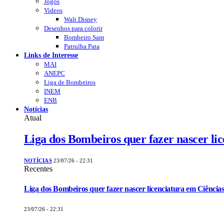
Jogos
Videos
Walt Disney
Desenhos para colorir
Bombeiro Sam
Patrulha Pata
Links de Interesse
MAI
ANEPC
Liga de Bombeiros
INEM
ENB
Notícias
Atual
Liga dos Bombeiros quer fazer nascer li
NOTÍCIAS
23/07/26 - 22:31
Recentes
Liga dos Bombeiros quer fazer nascer licenciatura em Ciências
23/07/26 - 22:31