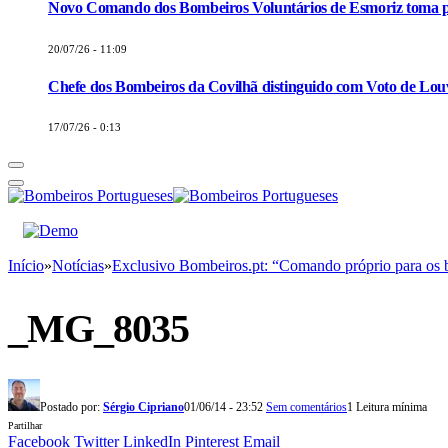
Novo Comando dos Bombeiros Voluntários de Esmoriz toma p
20/07/26 - 11:09
Chefe dos Bombeiros da Covilhã distinguido com Voto de Louv
17/07/26 - 0:13
Início
»
Notícias
»
Exclusivo Bombeiros.pt: “Comando próprio para os b
_MG_8035
Postado por:
Sérgio Cipriano
01/06/14 - 23:52
Sem comentários
1 Leitura mínima
Partilhar
Facebook
Twitter
LinkedIn
Pinterest
Email