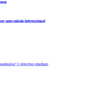
osse
or após missão internacional
ombeiros” é objectivo imediato