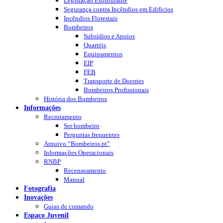
Legislação Estruturante
Segurança contra Incêndios em Edificios
Incêndios Florestais
Bombeiros
Subsídios e Apoios
Quartéis
Equipamentos
EIP
FEB
Transporte de Doentes
Bombeiros Profissionais
História dos Bombeiros
Informações
Recrutamento
Ser bombeiro
Perguntas frequentes
Arquivo “Bombeiros.pt”
Informações Operacionais
RNBP
Recenseamento
Manual
Fotografia
Inovações
Guias de comando
Espaço Juvenil