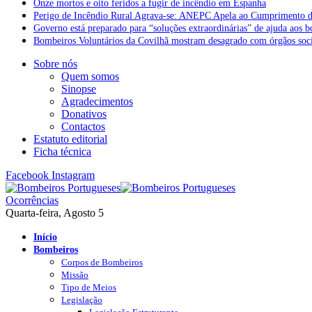
Onze mortos e oito feridos a fugir de incêndio em Espanha
Perigo de Incêndio Rural Agrava-se: ANEPC Apela ao Cumprimento d
Governo está preparado para “soluções extraordinárias” de ajuda aos 
Bombeiros Voluntários da Covilhã mostram desagrado com órgãos socia
Sobre nós
Quem somos
Sinopse
Agradecimentos
Donativos
Contactos
Estatuto editorial
Ficha técnica
Facebook
Instagram
Ocorrências
Quarta-feira, Agosto 5
Início
Bombeiros
Corpos de Bombeiros
Missão
Tipo de Meios
Legislação