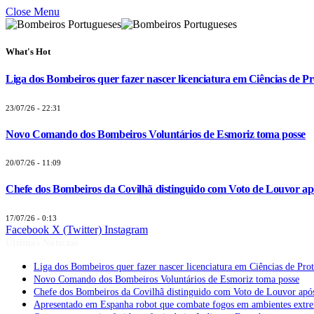
Close Menu
What's Hot
Liga dos Bombeiros quer fazer nascer licenciatura em Ciências de Pr
23/07/26 - 22:31
Novo Comando dos Bombeiros Voluntários de Esmoriz toma posse
20/07/26 - 11:09
Chefe dos Bombeiros da Covilhã distinguido com Voto de Louvor apó
17/07/26 - 0:13
Facebook
X (Twitter)
Instagram
Últimas Notícias
Liga dos Bombeiros quer fazer nascer licenciatura em Ciências de Pro
Novo Comando dos Bombeiros Voluntários de Esmoriz toma posse
Chefe dos Bombeiros da Covilhã distinguido com Voto de Louvor após
Apresentado em Espanha robot que combate fogos em ambientes extr