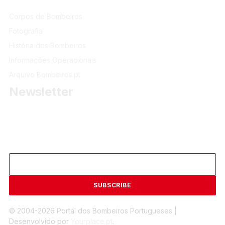
Corpos de Bombeiros
Fotografia
História dos Bombeiros
Informações Operacionais
Arquivo Bombeiros.pt
Newsletter
Receba as últimas informações do portal dos Bombeiros
Portugueses.
Email
© 2004-2026 Portal dos Bombeiros Portugueses |
Desenvolvido por
Yourplace.pt
.