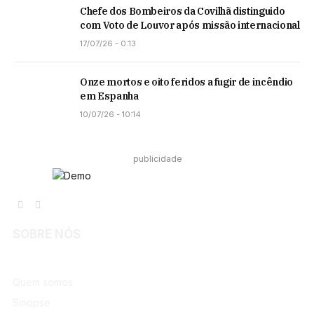
Chefe dos Bombeiros da Covilhã distinguido
com Voto de Louvor após missão internacional
17/07/26 - 0:13
Onze mortos e oito feridos a fugir de incêndio
em Espanha
10/07/26 - 10:14
publicidade
Facebook
Instagram
SOBRE NÓS
Quem somos
Sinopse