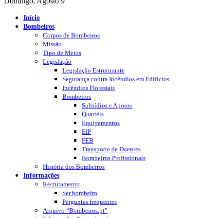
Domingo, Agosto 9
Início
Bombeiros
Corpos de Bombeiros
Missão
Tipo de Meios
Legislação
Legislação Estruturante
Segurança contra Incêndios em Edificios
Incêndios Florestais
Bombeiros
Subsídios e Apoios
Quartéis
Equipamentos
EIP
FEB
Transporte de Doentes
Bombeiros Profissionais
História dos Bombeiros
Informações
Recrutamento
Ser bombeiro
Perguntas frequentes
Arquivo “Bombeiros.pt”