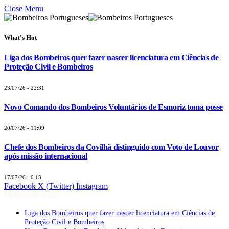
Close Menu
What's Hot
Liga dos Bombeiros quer fazer nascer licenciatura em Ciências de
Proteção Civil e Bombeiros
23/07/26 - 22:31
Novo Comando dos Bombeiros Voluntários de Esmoriz toma posse
20/07/26 - 11:09
Chefe dos Bombeiros da Covilhã distinguido com Voto de Louvor
após missão internacional
17/07/26 - 0:13
Facebook
X (Twitter)
Instagram
Últimas Notícias
Liga dos Bombeiros quer fazer nascer licenciatura em Ciências de
Proteção Civil e Bombeiros