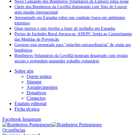
Novo Comando dos Bombeiros Voluntários de Esmoriz toma posse
Chefe dos Bombeiros da Covilhã distinguido com Voto de Louvor
após missão internacional
Apresentado em Espanha robot que combate fogos em ambientes
extremos
Onze mortos e oito feridos a fugir de incêndio em Espanha
Perigo de Incêndio Rural Agrava-se: ANEPC Apela ao Cumprimento
das Medidas de Prevenção
Governo está preparado para “soluções extraordinárias” de ajuda aos
bombeiros
Bombeiros Voluntários da Covilhã mostram desagrado com órgãos
sociais e pretendem suspender trabalho voluntário
Sobre nós
Quem somos
Sinopse
Agradecimentos
Donativos
Contactos
Estatuto editorial
Ficha técnica
Facebook
Instagram
Ocorrências