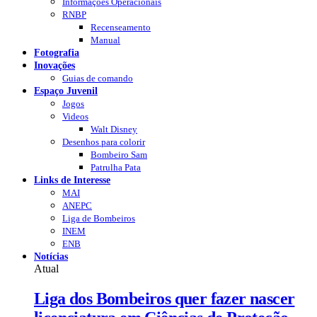
Informações Operacionais
RNBP
Recenseamento
Manual
Fotografia
Inovações
Guias de comando
Espaço Juvenil
Jogos
Videos
Walt Disney
Desenhos para colorir
Bombeiro Sam
Patrulha Pata
Links de Interesse
MAI
ANEPC
Liga de Bombeiros
INEM
ENB
Notícias
Atual
Liga dos Bombeiros quer fazer nascer