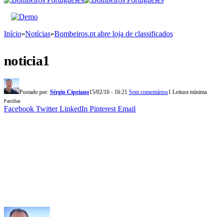
Início
»
Notícias
»
Bombeiros.pt abre loja de classificados
noticia1
Postado por:
Sérgio Cipriano
15/02/16 - 16:21
Sem comentários
1 Leitura mínima
Partilhar
Facebook
Twitter
LinkedIn
Pinterest
Email