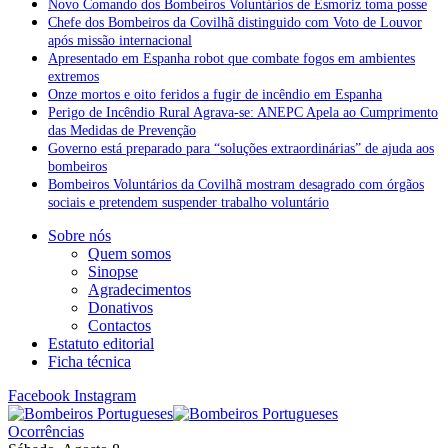
Novo Comando dos Bombeiros Voluntários de Esmoriz toma posse
Chefe dos Bombeiros da Covilhã distinguido com Voto de Louvor
após missão internacional
Apresentado em Espanha robot que combate fogos em ambientes
extremos
Onze mortos e oito feridos a fugir de incêndio em Espanha
Perigo de Incêndio Rural Agrava-se: ANEPC Apela ao Cumprimento
das Medidas de Prevenção
Governo está preparado para “soluções extraordinárias” de ajuda aos
bombeiros
Bombeiros Voluntários da Covilhã mostram desagrado com órgãos
sociais e pretendem suspender trabalho voluntário
Sobre nós
Quem somos
Sinopse
Agradecimentos
Donativos
Contactos
Estatuto editorial
Ficha técnica
Facebook
Instagram
Ocorrências