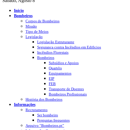
Sábado, Agosto 8
Início
Bombeiros
Corpos de Bombeiros
Missão
Tipo de Meios
Legislação
Legislação Estruturante
Segurança contra Incêndios em Edificios
Incêndios Florestais
Bombeiros
Subsídios e Apoios
Quartéis
Equipamentos
EIP
FEB
Transporte de Doentes
Bombeiros Profissionais
História dos Bombeiros
Informações
Recrutamento
Ser bombeiro
Perguntas frequentes
Arquivo “Bombeiros.pt”