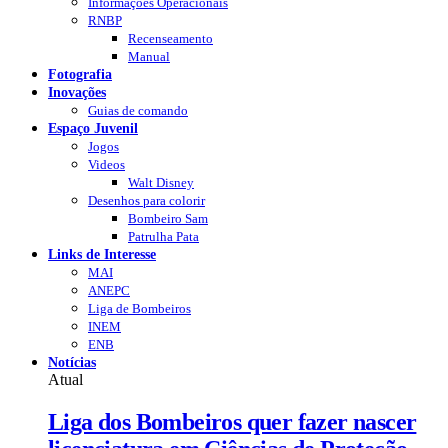
Informações Operacionais
RNBP
Recenseamento
Manual
Fotografia
Inovações
Guias de comando
Espaço Juvenil
Jogos
Videos
Walt Disney
Desenhos para colorir
Bombeiro Sam
Patrulha Pata
Links de Interesse
MAI
ANEPC
Liga de Bombeiros
INEM
ENB
Notícias
Atual
Liga dos Bombeiros quer fazer nascer