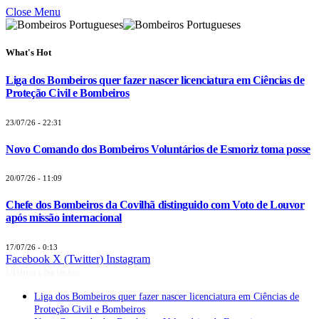
Close Menu
What's Hot
Liga dos Bombeiros quer fazer nascer licenciatura em Ciências de
Proteção Civil e Bombeiros
23/07/26 - 22:31
Novo Comando dos Bombeiros Voluntários de Esmoriz toma posse
20/07/26 - 11:09
Chefe dos Bombeiros da Covilhã distinguido com Voto de Louvor
após missão internacional
17/07/26 - 0:13
Facebook
X (Twitter)
Instagram
Últimas Notícias
Liga dos Bombeiros quer fazer nascer licenciatura em Ciências de
Proteção Civil e Bombeiros