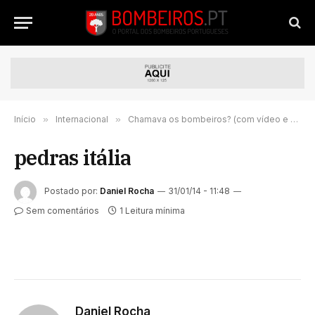
Início
»
Internacional
»
Chamava os bombeiros? (com vídeo e galeria)
pedras itália
Postado por:
Daniel Rocha
31/01/14 - 11:48
Sem comentários
1 Leitura mínima
Daniel Rocha