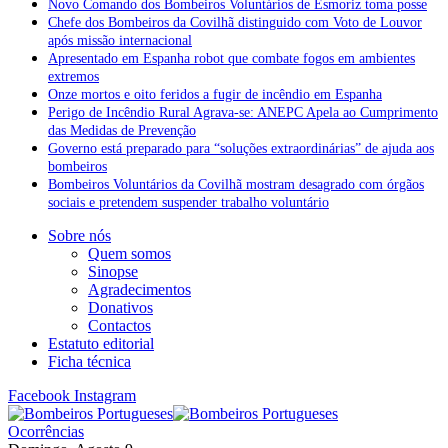
Novo Comando dos Bombeiros Voluntários de Esmoriz toma posse
Chefe dos Bombeiros da Covilhã distinguido com Voto de Louvor
após missão internacional
Apresentado em Espanha robot que combate fogos em ambientes
extremos
Onze mortos e oito feridos a fugir de incêndio em Espanha
Perigo de Incêndio Rural Agrava-se: ANEPC Apela ao Cumprimento
das Medidas de Prevenção
Governo está preparado para “soluções extraordinárias” de ajuda aos
bombeiros
Bombeiros Voluntários da Covilhã mostram desagrado com órgãos
sociais e pretendem suspender trabalho voluntário
Sobre nós
Quem somos
Sinopse
Agradecimentos
Donativos
Contactos
Estatuto editorial
Ficha técnica
Facebook
Instagram
Ocorrências