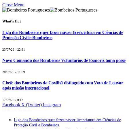
Close Menu
What's Hot
Liga dos Bombeiros quer fazer nascer licenciatura em Ciências de
Proteção Civil e Bombeiros
23/07/26 - 22:31
Novo Comando dos Bombeiros Voluntários de Esmoriz toma posse
20/07/26 - 11:09
Chefe dos Bombeiros da Covilhã distinguido com Voto de Louvor
após missão internacional
17/07/26 - 0:13
Facebook
X (Twitter)
Instagram
Últimas Notícias
Liga dos Bombeiros quer fazer nascer licenciatura em Ciências de
Proteção Civil e Bombeiros