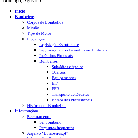
Domingo, Agosto 9
Início
Bombeiros
Corpos de Bombeiros
Missão
Tipo de Meios
Legislação
Legislação Estruturante
Segurança contra Incêndios em Edificios
Incêndios Florestais
Bombeiros
Subsídios e Apoios
Quartéis
Equipamentos
EIP
FEB
Transporte de Doentes
Bombeiros Profissionais
História dos Bombeiros
Informações
Recrutamento
Ser bombeiro
Perguntas frequentes
Arquivo “Bombeiros.pt”