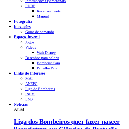
Informações Operacionais
RNBP
Recenseamento
Manual
Fotografia
Inovações
Guias de comando
Espaço Juvenil
Jogos
Videos
Walt Disney
Desenhos para colorir
Bombeiro Sam
Patrulha Pata
Links de Interesse
MAI
ANEPC
Liga de Bombeiros
INEM
ENB
Notícias
Atual
Liga dos Bombeiros quer fazer nascer