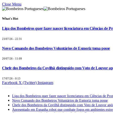
Close Menu
What's Hot
Liga dos Bombeiros quer fazer nascer licenciatura em Ciências de Pr
23/07/26 - 22:31
Novo Comando dos Bombeiros Voluntários de Esmoriz toma posse
20/07/26 - 11:09
Chefe dos Bombeiros da Covilhã distinguido com Voto de Louvor apó
17/07/26 - 0:13
Facebook
X (Twitter)
Instagram
Últimas Notícias
Liga dos Bombeiros quer fazer nascer licenciatura em Ciências de Pro
Novo Comando dos Bombeiros Voluntários de Esmoriz toma posse
Chefe dos Bombeiros da Covilhã distinguido com Voto de Louvor após
Apresentado em Espanha robot que combate fogos em ambientes extr