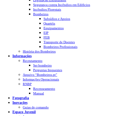
Legislação Estruturante
Segurança contra Incêndios em Edificios
Incêndios Florestais
Bombeiros
Subsídios e Apoios
Quartéis
Equipamentos
EIP
FEB
Transporte de Doentes
Bombeiros Profissionais
História dos Bombeiros
Informações
Recrutamento
Ser bombeiro
Perguntas frequentes
Arquivo “Bombeiros.pt”
Informações Operacionais
RNBP
Recenseamento
Manual
Fotografia
Inovações
Guias de comando
Espaço Juvenil