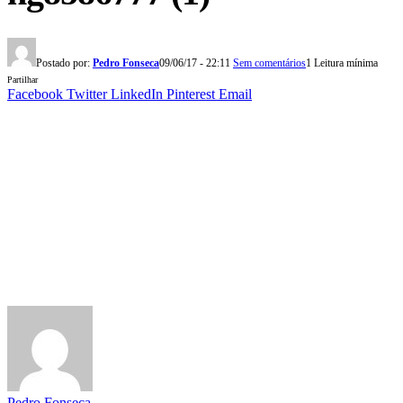
Postado por:
Pedro Fonseca
09/06/17 - 22:11
Sem comentários
1 Leitura mínima
Partilhar
Facebook
Twitter
LinkedIn
Pinterest
Email
Pedro Fonseca