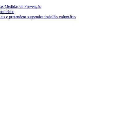
as Medidas de Prevenção
bombeiros
is e pretendem suspender trabalho voluntário