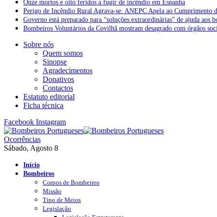
Onze mortos e oito feridos a fugir de incêndio em Espanha
Perigo de Incêndio Rural Agrava-se: ANEPC Apela ao Cumprimento d
Governo está preparado para “soluções extraordinárias” de ajuda aos 
Bombeiros Voluntários da Covilhã mostram desagrado com órgãos socia
Sobre nós
Quem somos
Sinopse
Agradecimentos
Donativos
Contactos
Estatuto editorial
Ficha técnica
Facebook
Instagram
Ocorrências
Sábado, Agosto 8
Início
Bombeiros
Corpos de Bombeiros
Missão
Tipo de Meios
Legislação