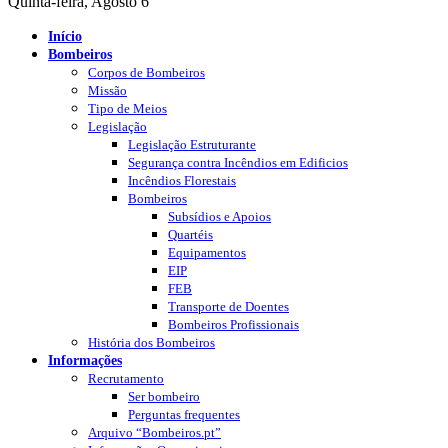
Quinta-feira, Agosto 6
Início
Bombeiros
Corpos de Bombeiros
Missão
Tipo de Meios
Legislação
Legislação Estruturante
Segurança contra Incêndios em Edificios
Incêndios Florestais
Bombeiros
Subsídios e Apoios
Quartéis
Equipamentos
EIP
FEB
Transporte de Doentes
Bombeiros Profissionais
História dos Bombeiros
Informações
Recrutamento
Ser bombeiro
Perguntas frequentes
Arquivo “Bombeiros.pt”