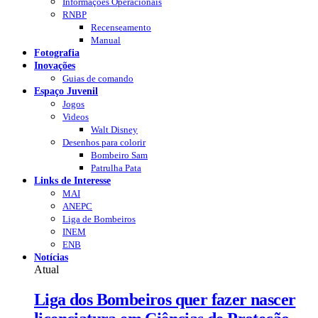
Informações Operacionais
RNBP
Recenseamento
Manual
Fotografia
Inovações
Guias de comando
Espaço Juvenil
Jogos
Videos
Walt Disney
Desenhos para colorir
Bombeiro Sam
Patrulha Pata
Links de Interesse
MAI
ANEPC
Liga de Bombeiros
INEM
ENB
Notícias
Atual
Liga dos Bombeiros quer fazer nascer