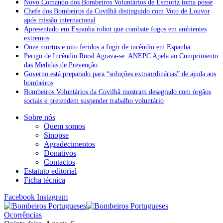
Novo Comando dos Bombeiros Voluntários de Esmoriz toma posse
Chefe dos Bombeiros da Covilhã distinguido com Voto de Louvor
após missão internacional
Apresentado em Espanha robot que combate fogos em ambientes
extremos
Onze mortos e oito feridos a fugir de incêndio em Espanha
Perigo de Incêndio Rural Agrava-se: ANEPC Apela ao Cumprimento
das Medidas de Prevenção
Governo está preparado para “soluções extraordinárias” de ajuda aos
bombeiros
Bombeiros Voluntários da Covilhã mostram desagrado com órgãos
sociais e pretendem suspender trabalho voluntário
Sobre nós
Quem somos
Sinopse
Agradecimentos
Donativos
Contactos
Estatuto editorial
Ficha técnica
Facebook
Instagram
Ocorrências