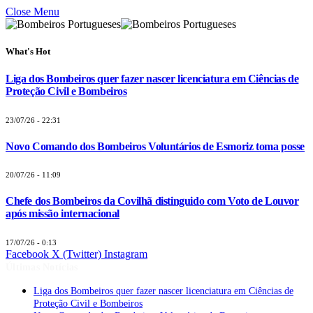
Close Menu
What's Hot
Liga dos Bombeiros quer fazer nascer licenciatura em Ciências de
Proteção Civil e Bombeiros
23/07/26 - 22:31
Novo Comando dos Bombeiros Voluntários de Esmoriz toma posse
20/07/26 - 11:09
Chefe dos Bombeiros da Covilhã distinguido com Voto de Louvor
após missão internacional
17/07/26 - 0:13
Facebook
X (Twitter)
Instagram
Últimas Notícias
Liga dos Bombeiros quer fazer nascer licenciatura em Ciências de
Proteção Civil e Bombeiros