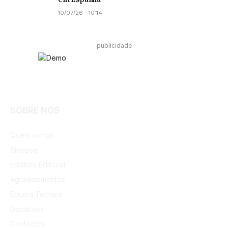
10/07/26 - 10:14
publicidade
Facebook
Instagram
SOBRE NÓS
Quem somos
Sinopse
Estatuto Editorial
Agradecimentos
Equipa Técnica
Donativos
Contactos