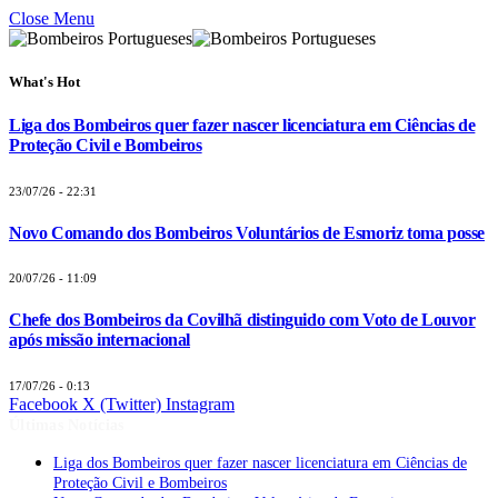
Close Menu
What's Hot
Liga dos Bombeiros quer fazer nascer licenciatura em Ciências de
Proteção Civil e Bombeiros
23/07/26 - 22:31
Novo Comando dos Bombeiros Voluntários de Esmoriz toma posse
20/07/26 - 11:09
Chefe dos Bombeiros da Covilhã distinguido com Voto de Louvor
após missão internacional
17/07/26 - 0:13
Facebook
X (Twitter)
Instagram
Últimas Notícias
Liga dos Bombeiros quer fazer nascer licenciatura em Ciências de
Proteção Civil e Bombeiros