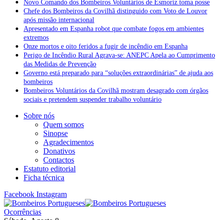
Novo Comando dos Bombeiros Voluntários de Esmoriz toma posse
Chefe dos Bombeiros da Covilhã distinguido com Voto de Louvor
após missão internacional
Apresentado em Espanha robot que combate fogos em ambientes
extremos
Onze mortos e oito feridos a fugir de incêndio em Espanha
Perigo de Incêndio Rural Agrava-se: ANEPC Apela ao Cumprimento
das Medidas de Prevenção
Governo está preparado para “soluções extraordinárias” de ajuda aos
bombeiros
Bombeiros Voluntários da Covilhã mostram desagrado com órgãos
sociais e pretendem suspender trabalho voluntário
Sobre nós
Quem somos
Sinopse
Agradecimentos
Donativos
Contactos
Estatuto editorial
Ficha técnica
Facebook
Instagram
Ocorrências