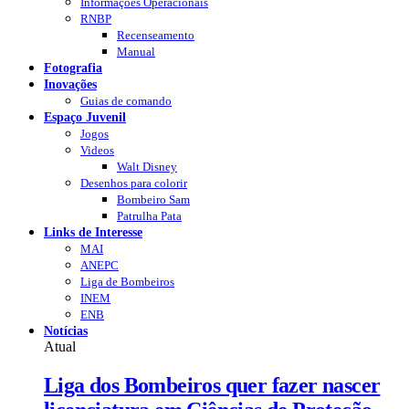
Informações Operacionais
RNBP
Recenseamento
Manual
Fotografia
Inovações
Guias de comando
Espaço Juvenil
Jogos
Videos
Walt Disney
Desenhos para colorir
Bombeiro Sam
Patrulha Pata
Links de Interesse
MAI
ANEPC
Liga de Bombeiros
INEM
ENB
Notícias
Atual
Liga dos Bombeiros quer fazer nascer