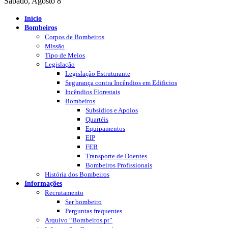
Sábado, Agosto 8
Início
Bombeiros
Corpos de Bombeiros
Missão
Tipo de Meios
Legislação
Legislação Estruturante
Segurança contra Incêndios em Edificios
Incêndios Florestais
Bombeiros
Subsídios e Apoios
Quartéis
Equipamentos
EIP
FEB
Transporte de Doentes
Bombeiros Profissionais
História dos Bombeiros
Informações
Recrutamento
Ser bombeiro
Perguntas frequentes
Arquivo “Bombeiros.pt”