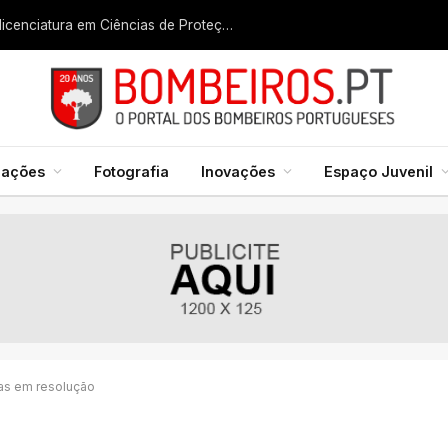
Liga dos Bombeiros quer fazer nascer licenciatura em Ciências de Proteção Civil e Bombeiros
mações
Fotografia
Inovações
Espaço Juvenil
as em resolução