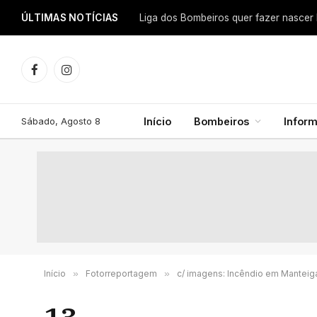
ÚLTIMAS NOTÍCIAS
Facebook
Instagram
Sábado, Agosto 8
Início
Bombeiros
Infor
Início
»
Fotorreportagem
»
c/ imagens: Incêndio em Manteig