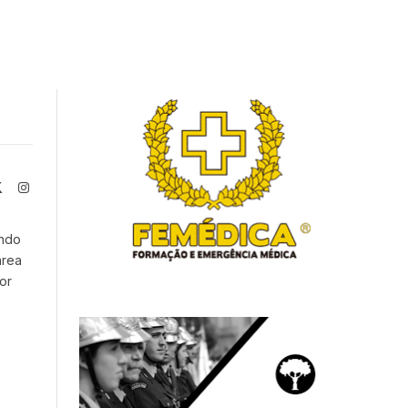
book
X
Instagram
(Twitter)
endo
área
or